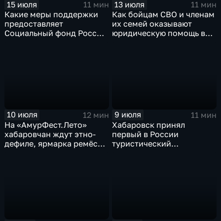
15 июля
13 июля
11 мин
11 мин
Какие меры поддержки
Как бойцам СВО и членам
предоставляет
их семей оказывают
Социальный фонд России
юридическую помощь в
жителям Хабаровского
Хабаровском крае
края
10 июля
9 июля
12 мин
11 мин
На «АмурФест.Лето»
Хабаровск принял
хабаровчан ждут этно-
первый в России
дефиле, ярмарка ремёсел
туристический
и большой концерт
образовательный
акселератор