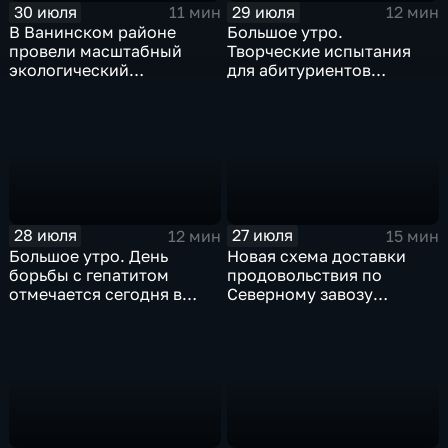
30 июля
29 июля
11 мин
12 мин
В Ванинском районе
Большое утро.
провели масштабный
Творческие испытания
экологический
для абитуриентов
мониторинг акватории
устроили в хабаровском
бухты Мучке
филиале ВГИКа
28 июля
27 июля
12 мин
15 мин
Большое утро. День
Новая схема доставки
борьбы с гепатитом
продовольствия по
отмечается сегодня в
Северному завозу
России и Хабаровском
работает в Охотском
крае
округе