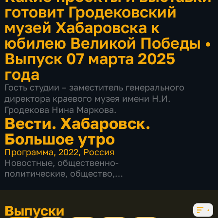
готовит Гродековский
музей Хабаровска к
юбилею Великой Победы
•
Выпуск 07 марта 2025
года
Гость студии – заместитель генерального
директора краевого музея имени Н.И.
Гродекова Нина Маркова.
Вести. Хабаровск.
Большое утро
Программа
,
2022
,
Россия
Новостные
,
общественно-
политические
,
общество
,
развлекательные
,
5 сезонов, 841 выпуск
Выпуски