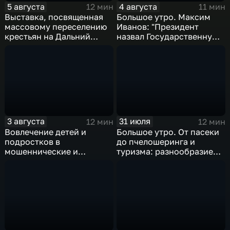
5 августа
4 августа
12 мин
11 мин
Выставка, посвященная
Большое утро. Максим
массовому переселению
Иванов: "Президент
крестьян на Дальний
назвал Государственную
Восток в XIX-XX веках
Думу восьмого созыва
исторической"
3 августа
31 июля
12 мин
12 мин
Вовлечение детей и
Большое утро. От пасеки
подростков в
до пчелошеринга и
мошеннические и
туризма: разнообразие
криминальные схемы
проектов хабаровских
пчеловодов