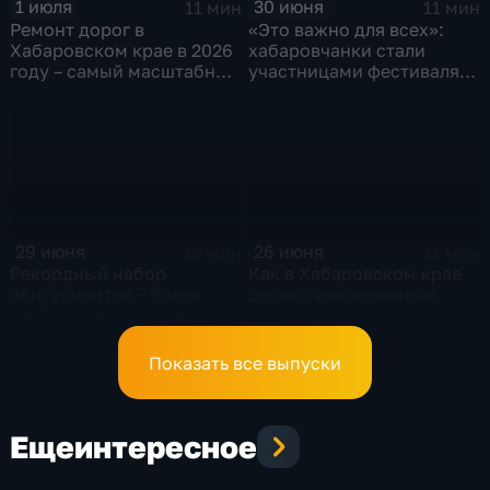
1 июля
30 июня
11 мин
11 мин
Ремонт дорог в
«Это важно для всех»:
Хабаровском крае в 2026
хабаровчанки стали
году – самый масштабный
участницами фестиваля
за последние 5 лет
«Женское сердце
России»
29 июня
26 июня
12 мин
11 мин
Рекордный набор
Как в Хабаровском крае
абитуриентов – более
делают инклюзивным
1300 человек – объявили в
летний детский отдых
Хабаровском
медколледже
Показать все выпуски
Еще
интересное