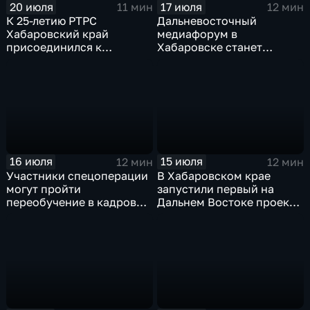
20 июля
17 июля
11 мин
12 мин
К 25-летию РТРС
Дальневосточный
Хабаровский край
медиафорум в
присоединился к
Хабаровске станет
Всероссийской радио-
пространством для роста
экспедиции
и диалога
16 июля
15 июля
12 мин
12 мин
Участники спецоперации
В Хабаровском крае
могут пройти
запустили первый на
переобучение в кадровом
Дальнем Востоке проект
центре «Работа России»
инклюзивных
трудотрядов