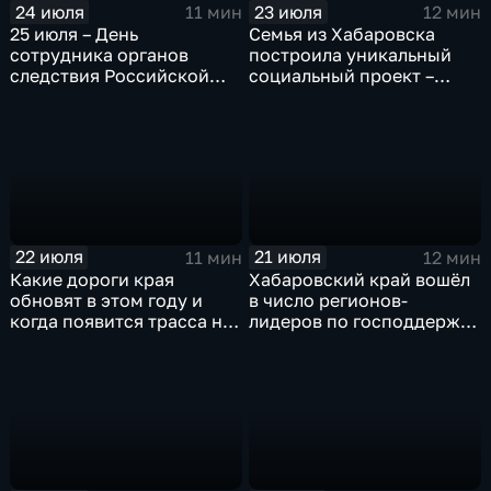
24 июля
23 июля
11 мин
12 мин
25 июля – День
Семья из Хабаровска
сотрудника органов
построила уникальный
следствия Российской
социальный проект –
федерации
«Дом для Кирилла»
22 июля
21 июля
11 мин
12 мин
Какие дороги края
Хабаровский край вошёл
обновят в этом году и
в число регионов-
когда появится трасса на
лидеров по господдержке
Большом Уссурийском
компаний-экспортёров