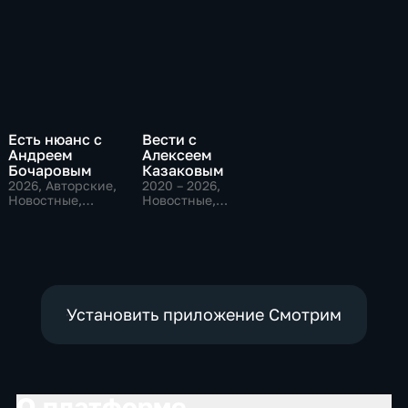
Есть нюанс с
Вести с
Андреем
Алексеем
Бочаровым
Казаковым
2026
, Авторские,
2020 – 2026
,
Новостные,
Новостные,
общественно-
Общественно-
политические
политические
Установить приложение Смотрим
О платформе