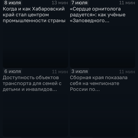
8 июля
7 июля
13 мин
11 мин
Когда и как Хабаровский
«Сердце орнитолога
край стал центром
радуется»: как учёные
промышленности страны
«Заповедного
Приамурья» наблюдают
за птицами
6 июля
3 июля
11 мин
11 мин
Доступность объектов
Сборная края показала
транспорта для семей с
себя на чемпионате
детьми и инвалидов
России по
проверили в Хабаровске
профмастерству среди
ветеранов СВО