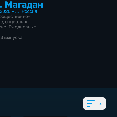
. Магадан
2020 – …
,
Россия
общественно-
ие
,
социально-
кие
,
Ежедневные
,
83 выпуска