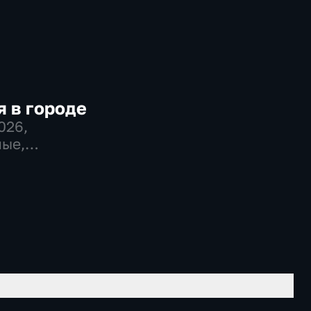
 в городе
2026
,
ые,
во,
венно-
еские