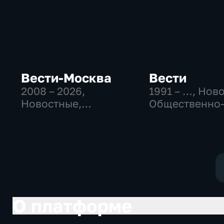
Вести-Москва
Вести
2008 – 2026
,
1991 – …
, Нов
Новостные,
Общественно
Общественно-
политические
политические,
социально-
социально-
экономически
экономические
О платформе