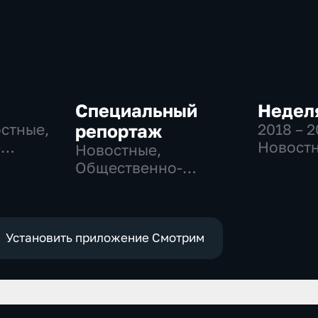
Специальный
Неделя
остные,
репортаж
2018 – 
-
Новостн
Новостные,
,
Общест
Общественно-
общест
политические,
е
политич
социально-
экономические
Установить приложение Смотрим