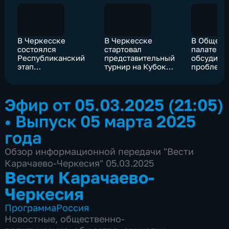
В Черкесске
В Черкесске
В Общест
состоялся
стартовал
палате Р
Республиканский
представительный
обсудили
этап
турнир на Кубок
проблем
Всероссийского
президента Союза
укреплен
конкурса
тхэквондо России.
традицио
"Воспитатель года
российск
Эфир от 05.03.2025 (21:05)
России 2025"
духовно-
нравстве
•
Выпуск 05 марта 2025
ценносте
года
Обзор информационной передачи "Вести
Карачаево-Черкесия" 05.03.2025
Вести Карачаево-
Черкесия
Программа
Россия
Новостные
,
общественно-