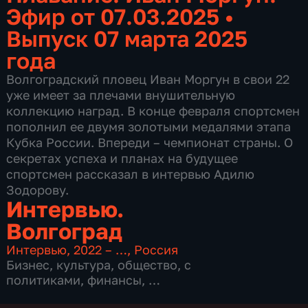
Эфир от 07.03.2025
•
Выпуск 07 марта 2025
года
Волгоградский пловец Иван Моргун в свои 22
уже имеет за плечами внушительную
коллекцию наград. В конце февраля спортсмен
пополнил ее двумя золотыми медалями этапа
Кубка России. Впереди – чемпионат страны. О
секретах успеха и планах на будущее
спортсмен рассказал в интервью Адилю
Зодорову.
Интервью.
Волгоград
Интервью
,
2022 – …
,
Россия
Бизнес
,
культура
,
общество
,
с
политиками
,
финансы
,
5 сезонов, 708 выпусков