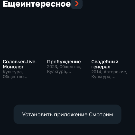
Еще
интересное
Соловьев.live.
Пробуждение
Свадебный
Монолог
генерал
2023
, Общество,
Культура,
Культура,
2014
, Авторские,
исторические
Общество,
Культура,
политические
общество
Установить приложение Смотрим