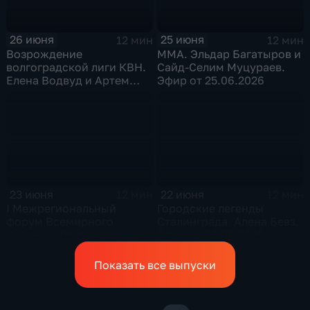
26 июня
25 июня
12 мин
12 мин
Возрождение
ММА. Эльдар Багатыров и
волгоградской лиги КВН.
Сайд-Селим Муцураев.
Елена Водвуд и Артем
Эфир от 25.06.2026
Осипов. Эфир от
26.06.2026
23 июня
22 июня
12 мин
12 мин
I Межрегиональный
Городские легенды
форум Всемирного
Сталинграда. Алена Бевз.
Русского Народного
Эфир от 22.06.2026
Собора в Волгограде.
Иерей Федор Лукьянов.
Показать все выпуски
Эфир от 23.06.2026