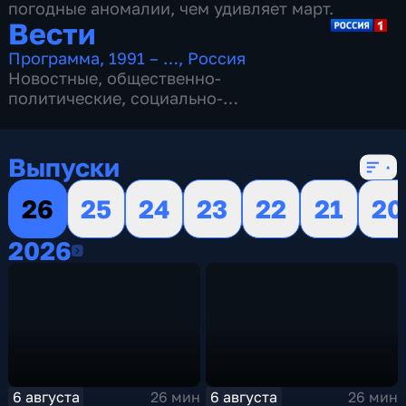
погодные аномалии, чем удивляет март.
Вести
Программа
,
1991 – …
,
Россия
Новостные
,
общественно-
политические
,
социально-
экономические
,
16 сезонов, 13146 выпусков
Выпуски
26
25
24
23
22
21
20
2026
2026
6 августа
6 августа
26 мин
26 мин