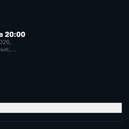
в 20:00
2026
,
ые,
венно-
еские