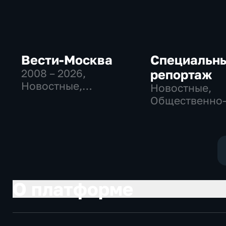
Вести-Москва
Специальн
2008 – 2026
,
репортаж
Новостные,
Новостные,
Общественно-
Общественно
политические,
политические
социально-
социально-
экономические
экономически
О платформе