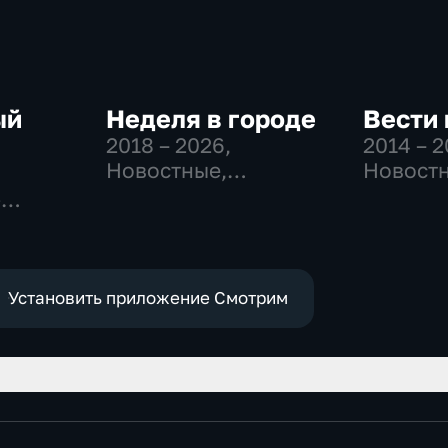
ый
Неделя в городе
Вести 
2018 – 2026
,
2014 – 
Новостные,
Новостн
Общество,
Общест
-
общественно-
политич
,
политические
е
Установить приложение Смотрим