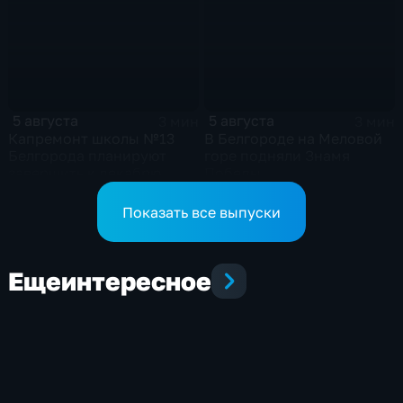
5 августа
5 августа
3 мин
3 мин
Капремонт школы №13
В Белгороде на Меловой
Белгорода планируют
горе подняли Знамя
завершить к декабрю
Победы
Показать все выпуски
Еще
интересное