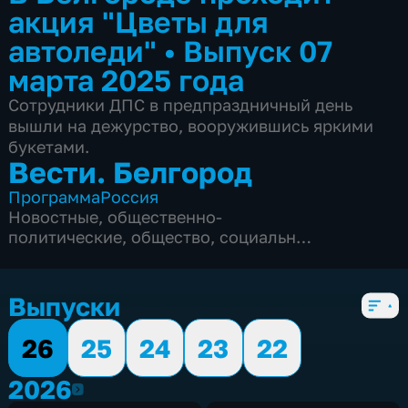
акция "Цветы для
автоледи"
•
Выпуск 07
марта 2025 года
Сотрудники ДПС в предпраздничный день
вышли на дежурство, вооружившись яркими
букетами.
Вести. Белгород
Программа
Россия
Новостные
,
общественно-
политические
,
общество
,
социально-
экономические
,
5 сезонов, 9985 выпусков
Выпуски
26
25
24
23
22
2026
2026