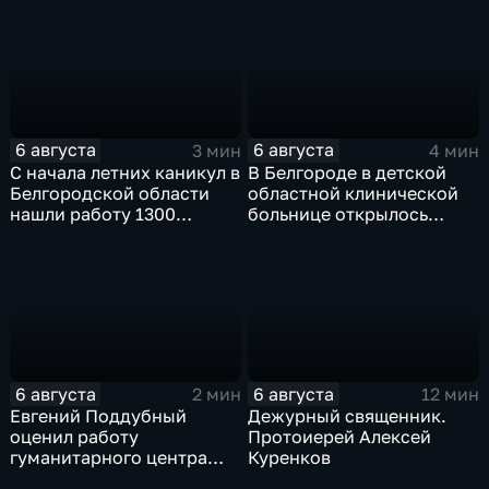
6 августа
6 августа
3 мин
4 мин
С начала летних каникул в
В Белгороде в детской
Белгородской области
областной клинической
нашли работу 1300
больнице открылось
подростков
новое модульное
приемное отделение
6 августа
6 августа
2 мин
12 мин
Евгений Поддубный
Дежурный священник.
оценил работу
Протоиерей Алексей
гуманитарного центра
Куренков
в Грайворонском округе