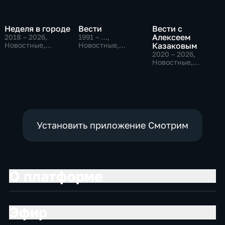
Неделя в городе
Вести
Вести с
Алексеем
2018 – 2026
,
1991 – …
,
Новостные,
Новостные,
Казаковым
Общество,
Общественно-
2020 – 2026
,
общественно-
политические,
Новостные,
политические
социально-
Общественно-
экономические
политические
Установить приложение Смотрим
О платформе
Эфир