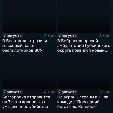
7 августа
7 августа
1 мин
3 мин
В Белгороде отразили
В Боброводворской
массовый налет
амбулатории Губкинского
беспилотников ВСУ
округа появился новый
специалист по программе
"Земский доктор"
7 августа
7 августа
4 мин
3 мин
Белгородка отправится
На экраны страны вышла
на 7 лет в колонию за
комедия "Последний
умышленное убийство
богатырь. Колобок"