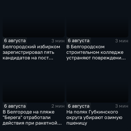
6 августа
6 августа
3 мин
3 мин
Белгородский избирком
В Белгородском
зарегистрировал пять
строительном колледже
кандидатов на пост
устраняют повреждения
губернатора
после атаки ВСУ
6 августа
6 августа
2 мин
3 мин
В Белгороде на пляже
На полях Губкинского
"Берега" отработали
округа убирают озимую
действия при ракетной
пшеницу
опасности