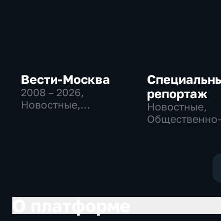
Вести-Москва
Специальн
2008 – 2026
,
репортаж
Новостные,
Новостные,
Общественно-
Общественно
политические,
политические
социально-
социально-
экономические
экономически
О платформе