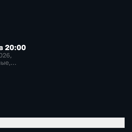
в 20:00
2026
,
ые,
венно-
еские