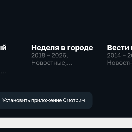
ый
Неделя в городе
Вести 
2018 – 2026
,
2014 – 
Новостные,
Новостн
Общество,
Общест
-
общественно-
политич
,
политические
е
Установить приложение Смотрим