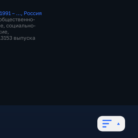
1991 – …
,
Россия
общественно-
ие
,
социально-
кие
,
 13153 выпуска