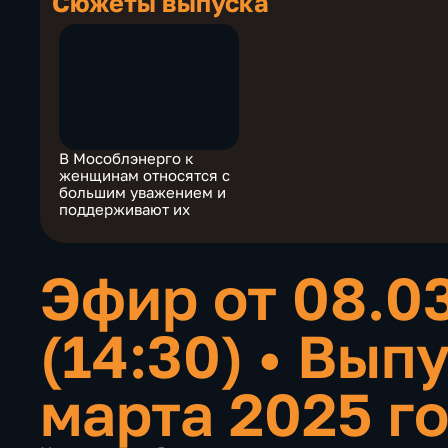
Сюжеты выпуска
В Мособлэнерго к
женщинам относятся с
большим уважением и
поддерживают их
Эфир от 08.0
(14:30)
•
Выпу
марта 2025 г