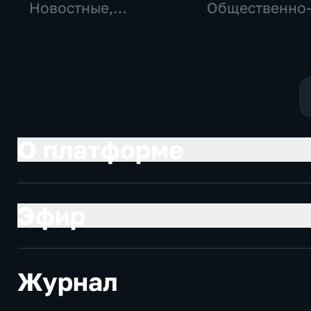
Новостные,
Общественно
Общество,
политические
общественно-
социально-
политические
экономически
О платформе
Эфир
Журнал