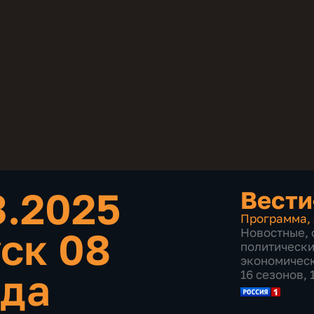
3.2025
Вести
Программа
,
ск 08
Новостные
,
политическ
экономичес
ода
16 сезонов,