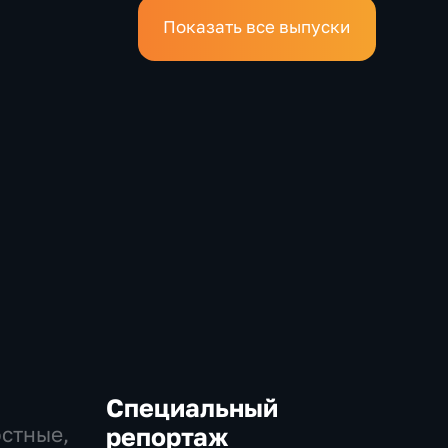
Показать все выпуски
Специальный
остные,
репортаж