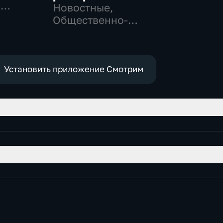
-
Новостные,
,
Общественно-
политические,
е
социально-
экономические
Установить приложение Смотрим