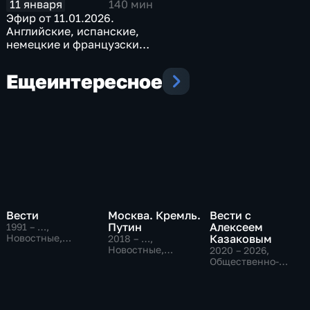
11 января
140 мин
Эфир от 11.01.2026.
Английские, испанские,
немецкие и французские
субтитры
Еще
интересное
Вести
Москва. Кремль.
Вести с
Путин
Алексеем
1991 – …
,
Новостные,
Казаковым
2018 – …
,
Общественно-
Новостные,
2020 – 2026
,
политические,
Общественно-
Общественно-
социально-
политические
политические,
экономические
Новостные