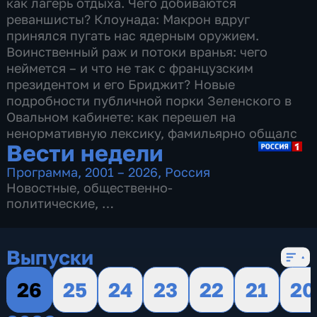
как лагерь отдыха. Чего добиваются
реваншисты? Клоунада: Макрон вдруг
принялся пугать нас ядерным оружием.
Воинственный раж и потоки вранья: чего
неймется – и что не так с французским
президентом и его Бриджит? Новые
подробности публичной порки Зеленского в
Овальном кабинете: как перешел на
ненормативную лексику, фамильярно общалс
Вести недели
Программа
,
2001 – 2026
,
Россия
Новостные
,
общественно-
политические
,
16 сезонов, 719 выпусков
Выпуски
26
25
24
23
22
21
20