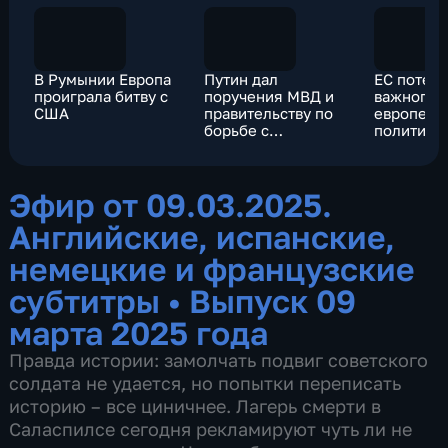
В Румынии Европа
Путин дал
ЕС потер
проиграла битву с
поручения МВД и
важного д
США
правительству по
европейс
борьбе с
политики
кибермошенниками
дезориен
Эфир от 09.03.2025.
Английские, испанские,
немецкие и французские
субтитры
•
Выпуск 09
марта 2025 года
Правда истории: замолчать подвиг советского
солдата не удается, но попытки переписать
историю – все циничнее. Лагерь смерти в
Саласпилсе сегодня рекламируют чуть ли не