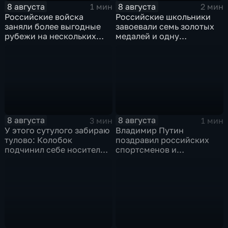
8 августа
8 августа
1 мин
2 мин
Российские войска
Российские школьники
заняли более выгодные
завоевали семь золотых
рубежи на нескольких
медалей и одну
направлениях в зоне СВО
бронзовую на турнире по
ИИ
8 августа
8 августа
3 мин
1 мин
У этого сутулого забираю
Владимир Путин
тулово: Колобок
поздравил российских
подчинил себе носителя в
спортсменов и
новом сказочном
физкультурников с
блокбастере
профессиональным
праздником