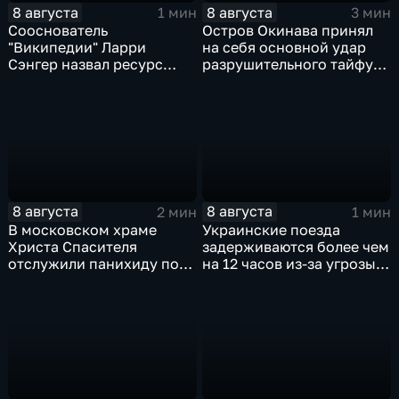
8 августа
8 августа
1 мин
3 мин
Сооснователь
Остров Окинава принял
"Википедии" Ларри
на себя основной удар
Сэнгер назвал ресурс
разрушительного тайфуна
инструментом
"Дельфин"
пропаганды
8 августа
8 августа
2 мин
1 мин
В московском храме
Украинские поезда
Христа Спасителя
задерживаются более чем
отслужили панихиду по
на 12 часов из-за угрозы
погибшим жителям
обстрелов
Южной Осетии