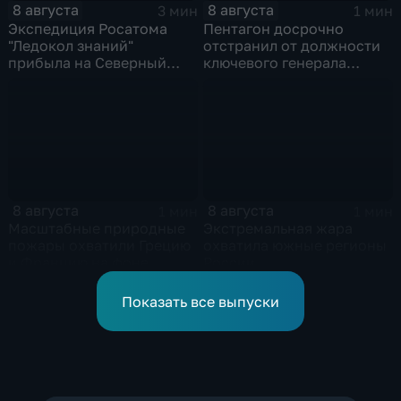
8 августа
8 августа
3 мин
1 мин
Экспедиция Росатома
Пентагон досрочно
"Ледокол знаний"
отстранил от должности
прибыла на Северный
ключевого генерала
полюс
Чарльза Костанцу
8 августа
8 августа
1 мин
1 мин
Масштабные природные
Экстремальная жара
пожары охватили Грецию
охватила южные регионы
и Францию на фоне
России
европейской засухи
Показать все выпуски