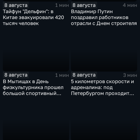
8 августа
8 августа
1 мин
4 мин
Тайфун "Дельфин": в
Владимир Путин
Китае эвакуировали 420
поздравил работников
тысяч человек
отрасли с Днем строителя
8 августа
8 августа
1 мин
3 мин
В Мытищах в День
5 километров скорости и
физкультурника прошел
адреналина: под
большой спортивный
Петербургом проходит
фестиваль
третий этап "Формулы‑4"