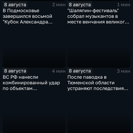
8 августа
8 августа
2 мин
1 мин
В Подмосковье
"Шаляпин‑фестиваль"
завершился восьмой
собрал музыкантов в
"Кубок Александра
месте венчания великого
Овечкина"
певца
8 августа
8 августа
4 мин
3 мин
ВС РФ нанесли
После паводка в
комбинированный удар
Тюменской области
по объектам
устраняют последствия
логистической,
для водоснабжения
топливной и
энергетической
инфраструктуры в Киеве