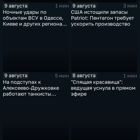
9 августа
9 августа
1 мин
3 мин
Ночные удары по
США истощили запасы
объектам ВСУ в Одессе,
Patriot: Пентагон требует
Киеве и других регионах
ускорить производство
Украины
9 августа
8 августа
5 мин
1 мин
На подступах к
"Спящая красавица":
Алексеево-Дружковке
ведущая уснула в прямом
работают танкисты
эфире
"Южной"