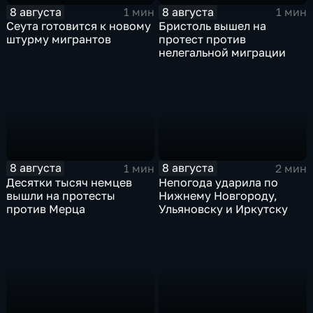
8 августа
8 августа
1 мин
1 мин
Сеута готовится к новому
Бристоль вышел на
штурму мигрантов
протест против
нелегальной миграции
8 августа
8 августа
1 мин
2 мин
Десятки тысяч немцев
Непогода ударила по
вышли на протесты
Нижнему Новгороду,
против Мерца
Ульяновску и Иркутску