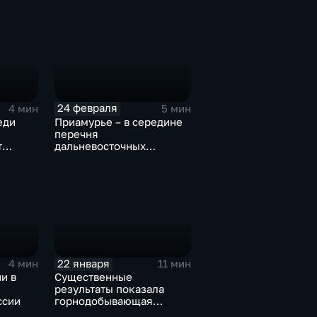
владельцев новых
объектов дорожного
сервиса
24 февраля
4 мин
5 мин
еди
Приамурье – в середине
перечня
т
дальневосточных
еству
регионов в
общероссийском
рейтинге по
потребительскому
спросу
22 января
4 мин
11 мин
и в
Существенные
результаты показала
ссии
горнодобывающая
отрасль Приамурья в