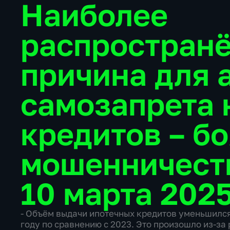
Наиболее
распростран
причина для 
самозапрета 
кредитов – б
мошенничест
10 марта 2025
- Объём выдачи ипотечных кредитов уменьшился
году по сравнению с 2023. Это произошло из-за