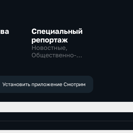
ква
Специальный
репортаж
Новостные,
-
Общественно-
,
политические,
социально-
е
экономические
Установить приложение Смотрим