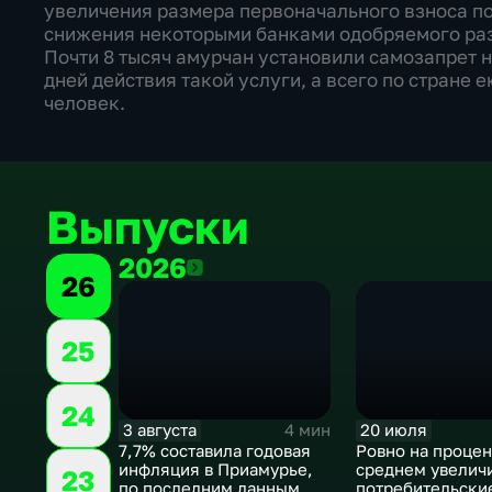
увеличения размера первоначального взноса по
снижения некоторыми банками одобряемого разм
Почти 8 тысяч амурчан установили самозапрет 
дней действия такой услуги, а всего по стране
человек.
Выпуски
2026
2026
26
25
24
3 августа
20 июля
4 мин
7,7% составила годовая
Ровно на процен
инфляция в Приамурье,
среднем увелич
23
по последним данным
потребительски