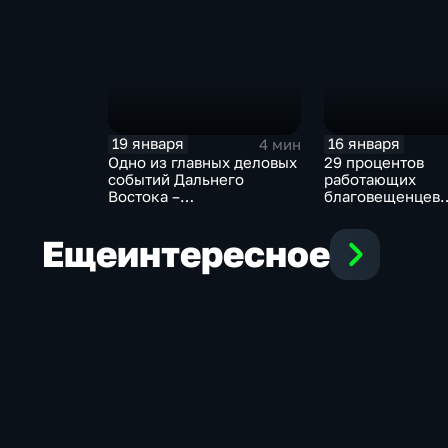
российских реги
доступности бен
19 января
16 января
4 мин
Одно из главных деловых
29 процентов
событий Дальнего
работающих
Востока –
благовещенцев
"АмурЭкспо-2026"
рассчитывают п
состоится с 21 по 24 мая
по карьерной ле
Еще
интересное
этом году