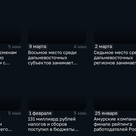
условия с помощью
льготной ипотеки
9 марта
2 марта
5 мин
4 мин
есменам
Восьмое место среди
Седьмое место ср
по
дальневосточных
дальневосточных
м с
субъектов занимает
регионов занимае
Приамурье по
Приамурье по кач
закредитованности
жизни
населения
1 февраля
25 января
5 мин
5 мин
у
131 миллиард рублей
Амурские компани
и
налогов и сборов
финале рейтинга
него
поступил в бюджеты
работодателей Ро
нге
области за 2025 год