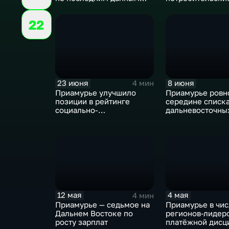
Центробанка
товары и услуги 
в июне, по данн
22
Амурстата
23 июня
8 июня
4 мин
Приамурье улучшило
Приамурье ровн
позиции в рейтинге
середине списк
социально-
дальневосточны
экономического
регионов по
положения регионов РФ
благосостоянию
12 мая
4 мая
4 мин
Приамурье — седьмое на
Приамурье в чи
Дальнем Востоке по
регионов-лидер
росту зарплат
платёжной дисц