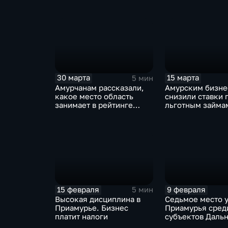
бизнеса
30 марта
15 марта
5 мин
Амурчанам рассказали,
Амурским бизн
какое место область
снизили ставки 
занимает в рейтинге
льготным займа
регионов РФ по
господдержкой
зарплатам в отраслях
15 февраля
9 февраля
5 мин
Высокая дисциплина в
Седьмое место 
Приамурье. Бизнес
Приамурья сред
платит налоги
субъектов Даль
Востока в рейти