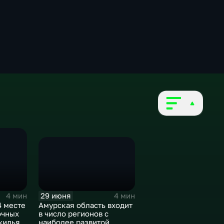
29 июня
4 мин
4 мин
Амурская область входит
4 месте
в число регионов с
очных
наиболее развитой
жилья в