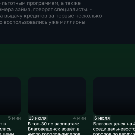
 льготным программам, а также
ера займа, говорят специалисты. -
на выдачу кредитов за первые несколько
 ею воспользовались уже миллионы
13 июля
6 июля
5 мин
4 мин
т в
В топ-30 по зарплатам:
Благовещенск на 
ились
Благовещенск вошёл в
среди дальневост
е цены на
число городов-лидеров
городов по вводу 