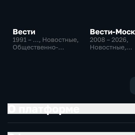
Вести
Вести-Мос
1991 – …
, Новостные,
2008 – 2026
,
Общественно-
Новостные,
политические,
Общественно
социально-
политические
экономические
социально-
экономически
О платформе