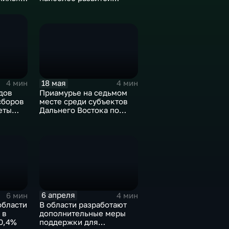
торговой
инфраструктурой
18 мая
4 мин
4 мин
Приамурье на седьмом
дов
месте среди субъектов
сборов
Дальнего Востока по
еты
доступности
а года
электроэнергии
6 апреля
6 мин
4 мин
области
В области разработают
 в
дополнительные меры
0,4%
поддержки для