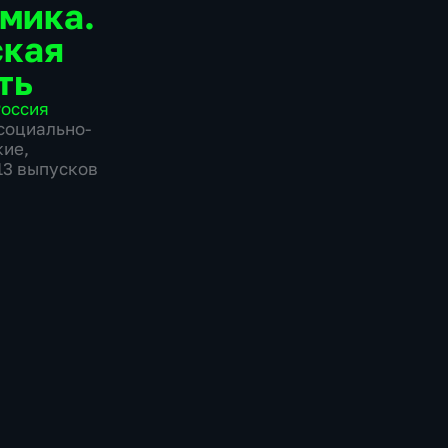
мика.
ская
ть
оссия
социально-
кие
,
713 выпусков