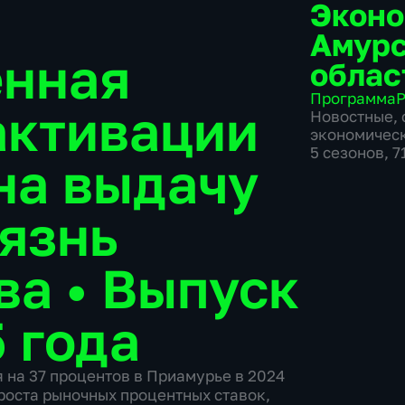
Эконо
Амур
ённая
облас
Программа
Р
активации
Новостные
,
экономичес
5 сезонов, 
на выдачу
оязнь
ва
•
Выпуск
 года
 на 37 процентов в Приамурье в 2024
 роста рыночных процентных ставок,