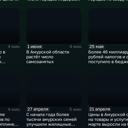
в области
России по уровню
прошлом году
ым
доходов
1 июня
25 мая
4 мин
4 мин
о в
В Амурской области
Более 46 миллиар
а
растёт число
рублей налогов и 
х
самозанятых
поступило в бюдж
Приамурья с начал
 семей
27 апреля
21 апреля
4 мин
5 мин
сле
С начала года более
Цены в Амурской 
ов по
тысячи амурских семей
на товары и услуги
иплине
улучшили жилищные
марте выросли на 