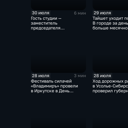
30 июля
29 июля
6 мин
Гость студии —
Тайшет уходит п
заместитель
В городе за ден
председателя
больше месячно
правительства Иркутской
осадков
области Наталья
Дикусарова
28 июля
28 июля
3 мин
Фестиваль силачей
Ход дорожных р
«Владимиръ» провели
в Усолье-Сибир
в Иркутске в День
проверил губер
Крещения Руси
Иркутской обла