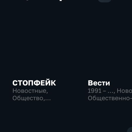
СТОПФЕЙК
Вести
Новостные,
1991 – …
, Нов
Общество,
Общественно
общественно-
политические
политические
социально-
экономически