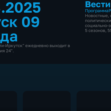
3.2025
Вести
Программа
Р
ск 09
Новостные
,
политическ
социально-
ода
5 сезонов, 
и-Иркутск" ежедневно выходит в
ия 24".