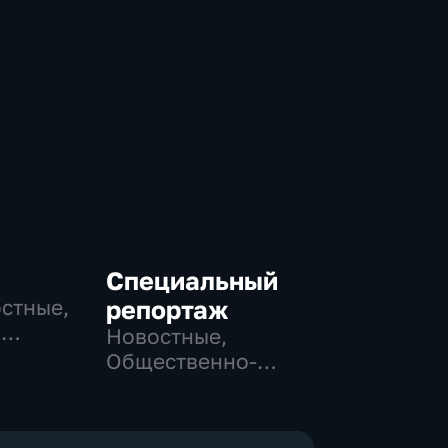
Специальный
остные,
репортаж
-
Новостные,
,
Общественно-
политические,
е
социально-
экономические