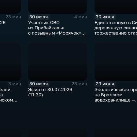
30 июля
30 июля
23 мин
4 мин
026
Участник СВО
Единственную в С
из Прибайкалья
деревянную синаг
с позывным «Морячок»
торжественно отк
и губернатор Игорь
в архитектурно-
Кобзев встретились
этнографическом 
в Иркутске
«Тальцы»
30 июля
29 июля
3 мин
23 мин
телей
Эфир от 30.07.2026
Экологическая пр
ка
(11:30)
на Братском
анском
водохранилище —
нашествие баклан
привело к падени
рыбы