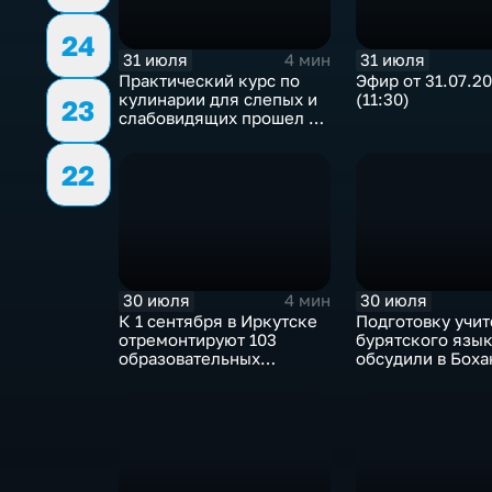
24
31 июля
31 июля
4 мин
Практический курс по
Эфир от 31.07.2
кулинарии для слепых и
(11:30)
23
слабовидящих прошел в
Иркутске
22
30 июля
30 июля
4 мин
К 1 сентября в Иркутске
Подготовку учи
отремонтируют 103
бурятского язы
образовательных
обсудили в Бох
учреждения
педагогическом
колледже