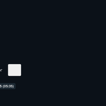
ог
 (05:35)