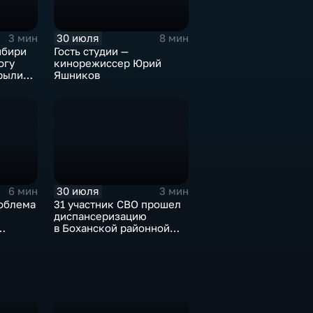
30 июля
3 мин
8 мин
ибири
Гость студии —
огу
кинорежиссер Юрий
рыли
Яшников
музее
30 июля
6 мин
3 мин
облема
31 участник СВО прошел
диспансеризацию
в Боханской районной
ов
больнице
ю улова