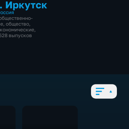
. Иркутск
оссия
общественно-
ие
,
общество
,
экономические
,
5528 выпусков