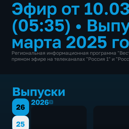
Эфир от 10.0
(05:35)
•
Выпу
марта 2025 г
Региональная информационная программа "Вест
прямом эфире на телеканалах "Россия 1" и "Росс
Выпуски
2026
2026
26
25