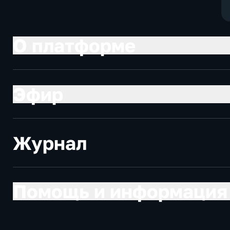
О платформе
Эфир
Журнал
Помощь и информация