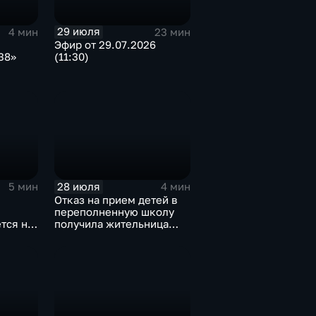
29 июля
4 мин
23 мин
Эфир от 29.07.2026
38»
(11:30)
и
28 июля
5 мин
4 мин
Отказ на прием детей в
переполненную школу
тся на
получила жительница
Дома
Грановщины Ольга Джура