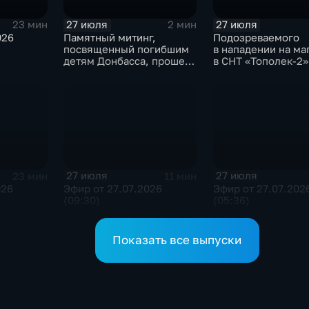
27 июля
27 июля
23 мин
2 мин
026
Памятный митинг,
Подозреваемого
посвященный погибшим
в нападении на ма
детям Донбасса, прошел
в СНТ «Тополек-2»
сегодня в Иркутске
задержали в Ирку
27 июля
27 июля
23 мин
11 мин
026
Эфир от 27.07.2026
Эфир от 27.07.202
(09:30)
(05:36)
Показать все выпуски