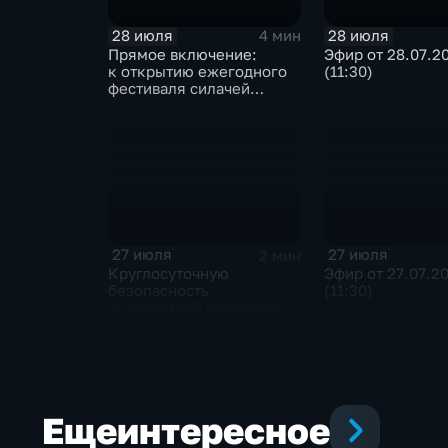
28 июля
28 июля
4 мин
Прямое включение:
Эфир от 28.07.2
к открытию ежегодного
(11:30)
фестиваля силачей
«Владимиръ» в эти
минуты готовятся
на территории
Каштаковской рощи
в предместье Рабочее
27 июля
27 июля
2 мин
Круглосуточную
Эфир от 27.07.2
безопасность
(11:30)
на паромной переправе
к острову Ольхон
в разгар туристического
сезона обеспечивают
сотрудники ОМОН
Росгвардии
Еще
интересное