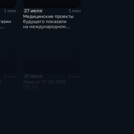
27 июля
1 мин
1 мин
Медицинские проекты
газин
будущего показали
на международном
тске
конгрессе роботической
хирургии
27 июля
2 мин
2 мин
6
Эфир от 27.07.2026
(05:36)