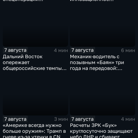
российские бойцы
модульное приемное
отразили более 70
отделение детской
контратак ВСУ
больницы
7 августа
7 августа
4 мин
6 мин
Дальний Восток
Механик-водитель с
опережает
позывным «Баян» три
общероссийские темпы
года на передовой:
по привлечению
история мужества
инвестиций, доложил
российского
Юрий Трутнев Владимиру
добровольца
Путину
7 августа
7 августа
3 мин
4 мин
«Америке всегда нужно
Расчеты ЗРК «Бук»
больше оружия»: Трамп в
круглосуточно защищают
гневе из-за утечки в CNN
небо ДНР и сбивают