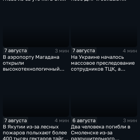
о дефиците снарядов в
десятки вражеских
США
дронов
7 августа
7 августа
3 мин
4 мин
В аэропорту Магадана
На Украине началось
открыли
массовое преследование
высокотехнологичный
сотрудников ТЦК, а
грузовой терминал
военкоматы пополнят
бывшими заключенными
7 августа
6 августа
4 мин
3 мин
В Якутии из-за лесных
Два человека погибли в
пожаров полыхают более
Смоленске из-за
400 тысяч гектаров тайги,
разрушительного