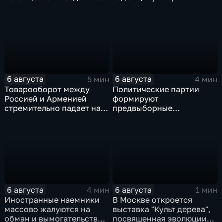
медицинского кластера
ВСУ
6 августа
6 августа
5 мин
4 мин
Товарооборот между
Политические партии
Россией и Арменией
формируют
стремительно падает на
предвыборные
фоне курса Еревана на
программы на фоне роста
евроинтеграцию
электоральной
активности
6 августа
6 августа
4 мин
1 мин
Иностранные наемники
В Москве откроется
массово жалуются на
выставка "Культ дерева",
обман и вымогательство
посвященная эволюции