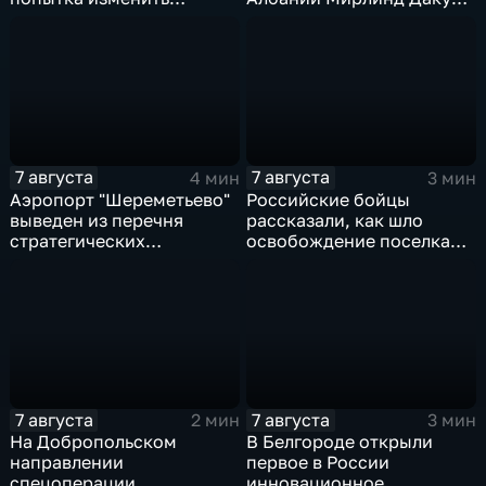
Конституцию островного
переше в Спартак за 11
государства
миллионов евро
7 августа
7 августа
4 мин
3 мин
Аэропорт "Шереметьево"
Российские бойцы
выведен из перечня
рассказали, как шло
стратегических
освобождение поселка
предприятий
Красноярское на
Добропольском
направлении
спецоперации
7 августа
7 августа
2 мин
3 мин
На Добропольском
В Белгороде открыли
направлении
первое в России
спецоперации
инновационное