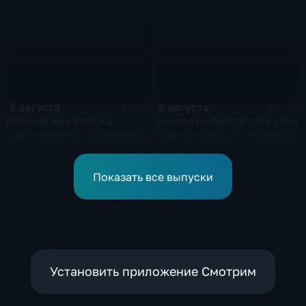
партнерство в рамках
следствием по делу о
Евразийского
коррупции
экономического союза
6 августа
6 августа
4 мин
5 мин
Российские войска
Эксперты предупреждают
наступают на Дружковку,
о выходе искусственного
массово применяя
интеллекта из-под
оптоволоконные дроны
контроля разработчиков
Показать все выпуски
Установить приложение Смотрим