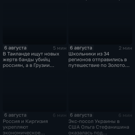
со стороны
художественной
командования ВСУ
обработки древесины
6 августа
6 августа
5 мин
2 мин
В Таиланде ищут новых
Школьники из 34
жертв банды убийц
регионов отправились в
россиян, а в Грузии
путешествие по Золотому
фиксируют провокации
кольцу в рамках проекта
против туристов
"Кольцо Открытия"
6 августа
6 августа
6 мин
6 мин
Россия и Киргизия
Экс-посол Украины в
укрепляют
США Ольга Стефанишина
экономическое
оказалась под