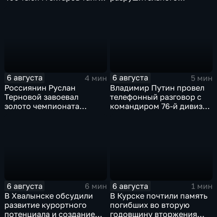
зафиксировано 77 очагов
урагана, 15 тысяч
возгорания
жителей остались без
света
6 августа
6 августа
4 мин
5 мин
Россиянин Руслан
Владимир Путин провел
Терновой завоевал
телефонный разговор с
золото чемпионата
командиром 76-й дивизии
Европы в прыжках с 10-
ВДВ Абдулазизом
метровой вышки
Шихабидовым
6 августа
6 августа
6 мин
1 мин
В Хвалынске обсудили
В Курске почтили память
развитие курортного
погибших во вторую
потенциала и создание
годовщину вторжения