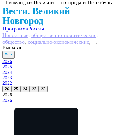
11 команд из Великого Новгорода и Петербурга.
Вести. Великий
Новгород
Программа
Россия
Новостные
,
общественно-политические
,
общество
,
социально-экономические
,
Выпуски
5 сезонов, 1678 выпусков
2026
2025
2024
2023
2022
26
25
24
23
22
2026
2026