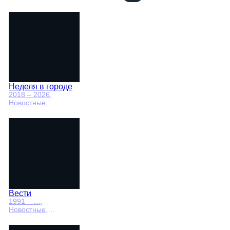
Неделя в городе
2018 – 2026
,
Новостные,
Общество,
общественно-
политические
Вести
1991 – …
,
Новостные,
Общественно-
политические,