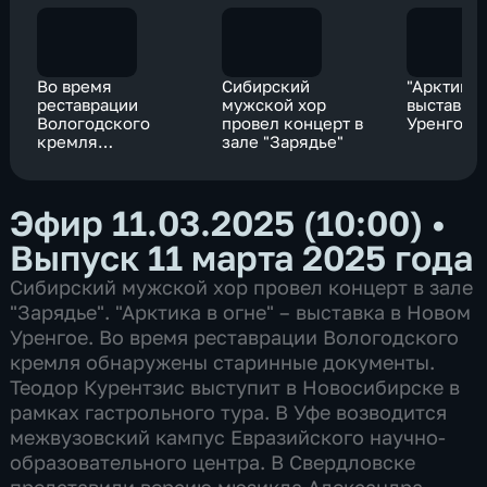
Во время
Сибирский
"Арктика 
реставрации
мужской хор
выставка
Вологодского
провел концерт в
Уренгое
кремля
зале "Зарядье"
обнаружены
старинные
документы
Эфир 11.03.2025 (10:00)
•
Выпуск 11 марта 2025 года
Сибирский мужской хор провел концерт в зале
"Зарядье". "Арктика в огне" – выставка в Новом
Уренгое. Во время реставрации Вологодского
кремля обнаружены старинные документы.
Теодор Курентзис выступит в Новосибирске в
рамках гастрольного тура. В Уфе возводится
межвузовский кампус Евразийского научно-
образовательного центра. В Свердловске