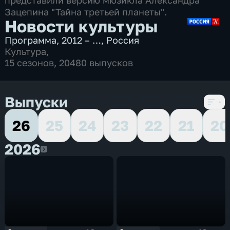
представили версию мюзикла Александра
Зацепина "Тайна третьей планеты".
Новости культуры
Программа
,
2012 – …
,
Россия
Культура
,
15 сезонов, 20480 выпусков
Выпуски
26
25
24
23
22
21
20
2026
2026