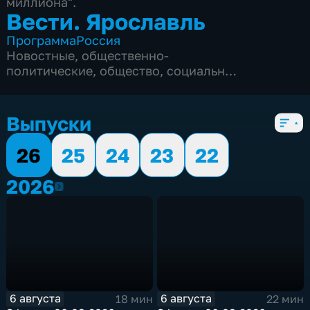
миллиона".
Вести. Ярославль
Программа
Россия
Новостные
,
общественно-
политические
,
общество
,
социально-
экономические
,
5 сезонов, 3349 выпусков
Выпуски
26
25
24
23
22
2026
2026
6 августа
6 августа
18 мин
22 мин