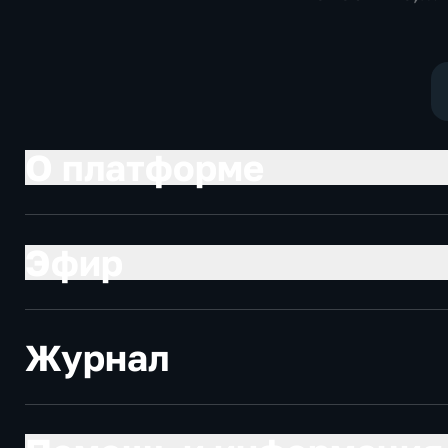
социально-
Общественно
экономические
политические
О платформе
Эфир
Журнал