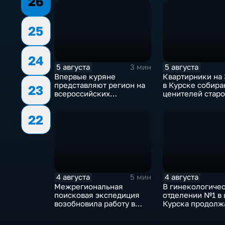
26
25
24
5 августа
5 августа
3 мин
Впервые куряне
Квартирники на
представляют регион на
в Курске собира
23
всероссийских
ценителей старо
юношеских
уже 8 лет
соревнованиях по игре в
22
лапту
4 августа
4 августа
5 мин
Межрегиональная
В гинекологиче
поисковая экспедиция
отделении №1 в 
возобновила работу в
Курска продолж
Знаменской роще Курска
реконструкция