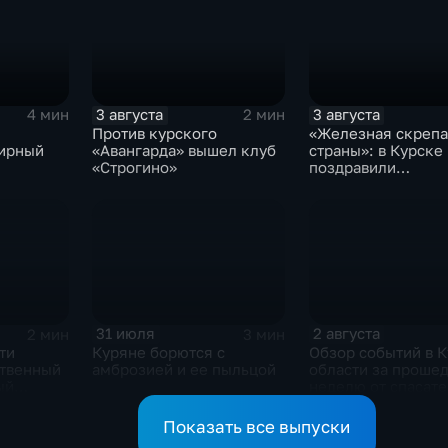
3 августа
3 августа
4 мин
2 мин
Против курского
«Железная скрепа
ирный
«Авангарда» вышел клуб
страны»: в Курске
«Строгино»
поздравили
железнодорожник
региона
31 июля
2 августа
2 мин
3 мин
ти
Куряне борются с
Обзор событий в 
ственный
амброзией и ее пыльцой
области за проше
ый
неделю от спасат
ез
ведомства
Показать все выпуски