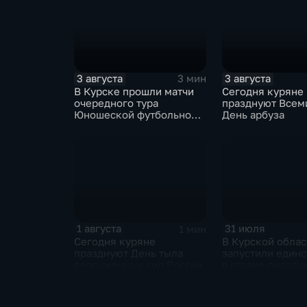
3 августа
3 августа
3 мин
В Курске прошли матчи
Сегодня куряне
очередного тура
празднуют Всем
Юношеской футбольной
День арбуза
лиги
1 августа
31 июля
1 мин
Сегодня куряне
В Курской облас
празднуют День тыла
запустили един
вооруженных сил России
в стране пилотн
проект «Курск б
опасности»