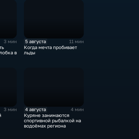
5 августа
3 мин
11 мин
ть
Когда мечта пробивает
лобка в
льды
4 августа
3 мин
4 мин
й
Куряне занимаются
спортивной рыбалкой на
водоёмах региона