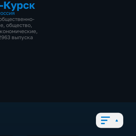
-Курск
оссия
общественно-
ие
,
общество
,
экономические
,
12963 выпуска