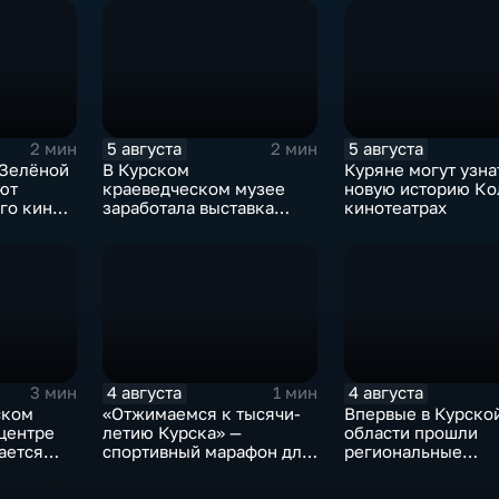
5 августа
5 августа
2 мин
2 мин
 Зелёной
В Курском
Куряне могут узна
ют
краеведческом музее
новую историю Ко
го кино
заработала выставка
кинотеатрах
керамических игрушек в
традиционных нарядах
нашего края
4 августа
4 августа
3 мин
1 мин
ском
«Отжимаемся к тысячи-
Впервые в Курско
центре
летию Курска» —
области прошли
ается
спортивный марафон для
региональные
горожан
соревнования по
мотоджимхане