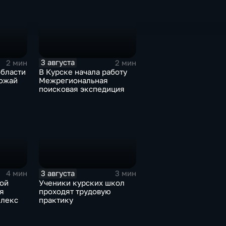
3 августа
2 мин
2 мин
области
В Курске начала работу
рожай
Межрегиональная
поисковая экспедиция
3 августа
4 мин
3 мин
кой
Ученики курских школ
я
проходят трудовую
плекс
практику