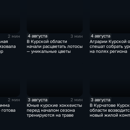
4 августа
4 августа
2 мин
3 мин
ьная
В Курской области
Аграрии Курской 
изовала
начали расцветать лотосы
спешат собрать у
ир
— уникальные цветы
на полях региона
3 августа
3 августа
2 мин
2 мин
амма
Юные курские хоккеисты
В Курчатове Курс
 готова
перед началом сезона
области возводитс
тренируются на траве
новый жилой ком