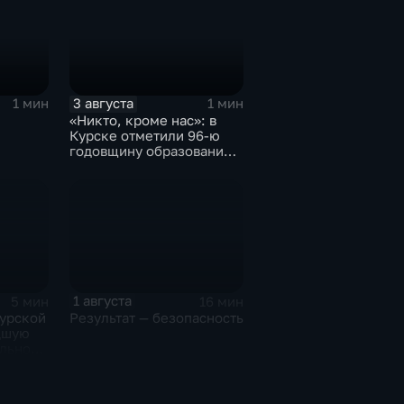
3 августа
1 мин
1 мин
«Никто, кроме нас»: в
Курске отметили 96-ю
годовщину образования
ов
ВДВ
1 августа
5 мин
16 мин
Курской
Результат — безопасность
дшую
ельного