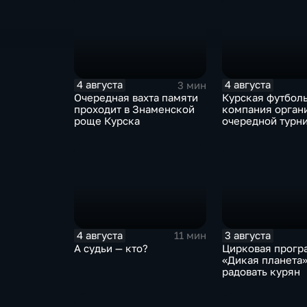
4 августа
4 августа
3 мин
Очередная вахта памяти
Курская футбол
проходит в Знаменской
компания орган
роще Курска
очередной турн
4 августа
3 августа
11 мин
А судьи — кто?
Цирковая прогр
«Дикая планета»
радовать курян