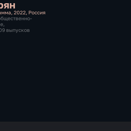
рян
амма
,
2022
,
Россия
общественно-
ие
,
909 выпусков