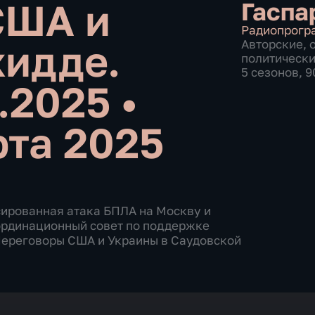
США и
Гаспа
Радиопрогр
жидде.
Авторские
,
политическ
5 сезонов, 
3.2025
•
рта 2025
сированная атака БПЛА на Москву и
ординационный совет по поддержке
Переговоры США и Украины в Саудовской