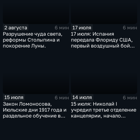
2 августа
17 июля
6 мин
6 мин
Разрушение чуда света,
17 июля: Испания
реформы Столыпина и
передала Флориду США,
покорение Луны.
первый воздушный бой
над морем т марш
побежденных
15 июля
14 июля
6 мин
6 мин
Закон Ломоносова,
15 июля: Николай I
Июльские дни 1917 года и
учредил третье отделение
раздельное обучение в
канцелярии, начало
школах СССР: главные
гражданской авиации в
события 16 июля в
СССР, Майнауское
истории России и мира
заявление против
ядерного оружия,