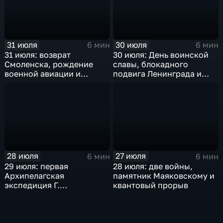
31 июля
30 июля
6 мин
6 мин
31 июля: возврат
30 июля: День воинской
Смоленска, рождение
славы, блокадного
военной авиации и
подвига Ленинграда и
открытие "Лужников"
великих советских
свершений
28 июля
27 июля
6 мин
6 мин
29 июля: первая
28 июля: две войны,
Архипелагская
памятник Маяковскому и
экспедиция Г.
квантовый прорыв
Спиридонова, мораторий
СССР на ядерные взрывы
и испытания самолета
ТУ-124А