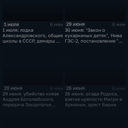
Республики Вьетнам
29 июня
1 июля
6 мин
6 мин
30 июня: "Закон о
1 июля: лодка
кухаркиных детях", Нива
Александровского, общие
ГЭС-2, постановление "О
школы в СССР, демарш Де
преодолении культа
Голля и роспуск ОВД
личности", завершилась
чековая приватизация
России
29 июня
26 июня
6 мин
6 мин
29 июня: убийство князя
26 июня: осада Родоса,
Андрея Боголюбского,
взятие крепости Мигри в
передача Закарпатья
Армении, арест Берии
Украинской ССР, запуск
Кольской АЭС