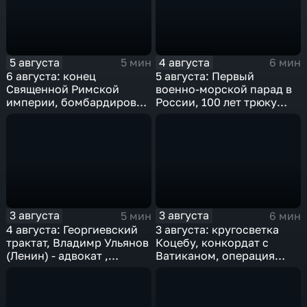
5 августа
4 августа
5 мин
6 мин
6 августа: конец
5 августа: Первый
Священной Римской
военно-морской парад в
империи, бомбардировка
России, 100 лет трюку
Хиросимы и полет
Гудини, "Огонь по
Германа Титова
штабам!", олимпиада в
Рио-де-Жанейро
3 августа
3 августа
5 мин
6 мин
4 августа: Георгиевский
3 августа: кругосветка
трактат, Владимр Ульянов
Коцебу, конкордат с
(Ленин) - адвокат ,
Ватиканом, операция
нейтралитет США и
"Рельсовая война" и
деноминация 1997
закрытие Олимпиады-80