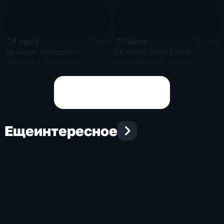
24 июня
23 июня
6 мин
5 мин
25 июня: похороны
24 июня: битва при
Кутузова, разгром
Сольферино, первая
Кастера, Де Голль на
выставка Пикассо,
Байконуре и серебро
создано Совинформбюро,
Евро-1988
окончание холодной
Показать все выпуски
войны
Еще
интересное