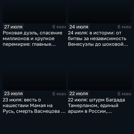
27 июля
24 июля
6 мин
6 мин
Роковая дуэль, спасение
24 июля: в истории: от
миллионов и хрупкое
битвы за независимость
перемирие: главные
Венесуэлы до шоковой
исторические события 27
денежной реформы
июля
Ельцина
23 июля
22 июля
6 мин
6 мин
23 июля: весть о
22 июля: штурм Багдада
нашествии Мамая на
Тамерланом, единый
Русь, смерть Васнецова и
аршин в России,
мораторий на добычу
реабилитация Дрейфуса и
китов
отмена порки в
английских школах