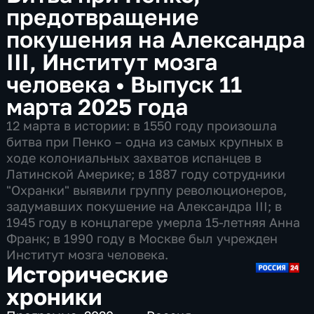
предотвращение
покушения на Александра
III, Институт мозга
человека
•
Выпуск 11
марта 2025 года
12 марта в истории: в 1550 году произошла
битва при Пенко – одна из самых крупных в
ходе колониальных захватов испанцев в
Латинской Америке; в 1887 году сотрудники
"Охранки" выявили группу революционеров,
задумавших покушение на Александра III; в
1945 году в концлагере умерла 15-летняя Анна
Франк; в 1990 году в Москве был учрежден
Институт мозга человека.
Исторические
хроники