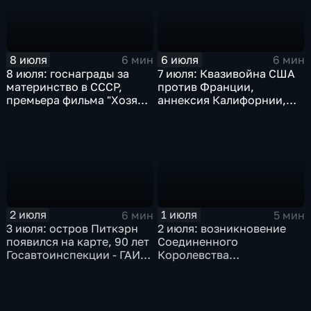
8 июля
6 июля
6 мин
6 мин
8 июля: госнаграды за
7 июля: Квазивойна США
материнство в СССР,
против Франции,
премьера фильма "Хозяин
аннексия Калифорнии,
тайги", смерть Ким Ир
агрессия Японии в Китае
Сена
и Брионская декларация
2 июля
1 июля
6 мин
5 мин
3 июля: остров Питкэрн
2 июля: возникновение
появился на карте, 90 лет
Соединенного
Госавтоинспекции - ГАИ -
Королевства
ГИБДД, переселение
Великобритании и
евреев на Мадагаскар,
Ирландии,
помощь моджахедам от
провозглашение
США
Социалистической