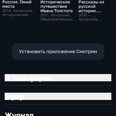
Россия. Гений
Исторические
Рассказы из
места
путешествия
русской
Ивана Толстого
истории.
2014
, Авторские,
Исторические
Владимир
2017
, Авторские,
2022 – …
,
Образовательные,
Мединский
Авторские,
исторические
Исторические,
образовательные
Установить приложение Смотрим
О платформе
Эфир
Журнал