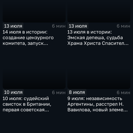
крупнейшая техногенная
катастрофа в Московском
метро
13 июля
13 июля
6 мин
6 мин
14 июля в истории:
13 июля в истории:
создание цензурного
Эмская депеша, судьба
комитета, запуск
Храма Христа Спасителя
Транссиба и свержение
и подвиг пограничников
монархии в Ираке
10 июля
8 июля
6 мин
6 мин
10 июля: судейский
9 июля: независимость
свисток в Британии,
Аргентины, расстрел Н.
первая советская
Вавилова, новый элемент
Конституция, трагедия в
- Нобелий, Г. Киссинджер
Едвабне и присяга
едет в Китай
Ельцина