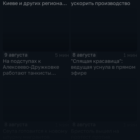
Киеве и других регионах
ускорить производство
Украины
9 августа
8 августа
5 мин
1 мин
На подступах к
"Спящая красавица":
Алексеево-Дружковке
ведущая уснула в прямом
работают танкисты
эфире
"Южной"
8 августа
8 августа
1 мин
1 мин
Сеута готовится к новому
Бристоль вышел на
штурму мигрантов
протест против