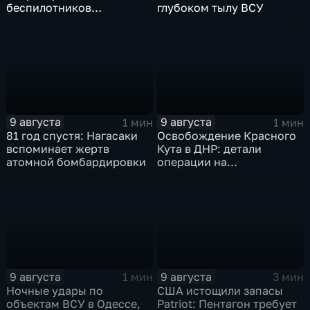
беспилотников
глубоком тылу ВСУ
группировки "Восток"
планомерно уничтожают
технику и укрепления
ВСУ
9 августа
9 августа
1 мин
1 мин
81 год спустя: Нагасаки
Освобождение Красного
вспоминает жертв
Кута в ДНР: детали
атомной бомбардировки
операции на
Добропольском
направлении
9 августа
9 августа
1 мин
3 мин
Ночные удары по
США истощили запасы
объектам ВСУ в Одессе,
Patriot: Пентагон требует