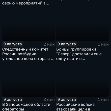
серию мероприятий в
поддержку коренных
народов Севера и
Дальнего Востока
9 августа
9 августа
2 мин
1 мин
Следственный комитет
Бойцы группировки
России возбудил
"Север" доставили еще
уголовное дело о теракте
одну партию
после ночной атаки ВСУ
гуманитарного груза
на Белгород
9 августа
9 августа
3 мин
1 мин
В Запорожской области
Российские войска
операторы
атаковали цели в