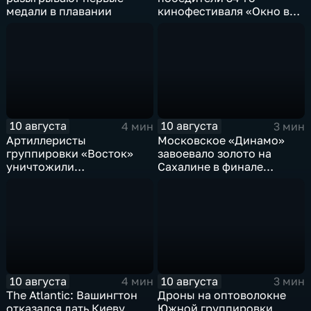
медали в плавании
кинофестиваля «Окно в
Европу» в Выборге
10 августа
10 августа
4 мин
3 мин
Артиллеристы
Московское «Динамо»
группировки «Восток»
завоевало золото на
уничтожили
Сахалине в финале
американский броневик
шестого этапа
MaxxPro с пехотой ВСУ в
чемпионата России по
Запорожской области
пляжному волейболу
10 августа
10 августа
4 мин
3 мин
The Atlantic: Вашингтон
Дроны на оптоволокне
отказался дать Киеву
Южной группировки