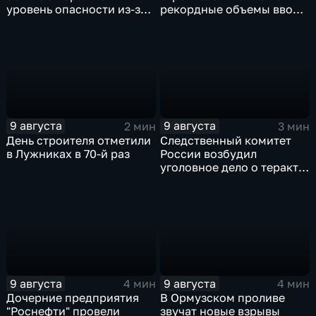
уровень опасности из-за
рекордные объемы ввода
урагана
жилья
9 августа
9 августа
2 мин
3 мин
День строителя отметили
Следственный комитет
в Лужниках в 70-й раз
России возбудил
уголовное дело о теракте
после ночной атаки ВСУ
на Белгород
9 августа
9 августа
4 мин
4 мин
Дочерние предприятия
В Ормузском проливе
"Роснефти" провели
звучат новые взрывы