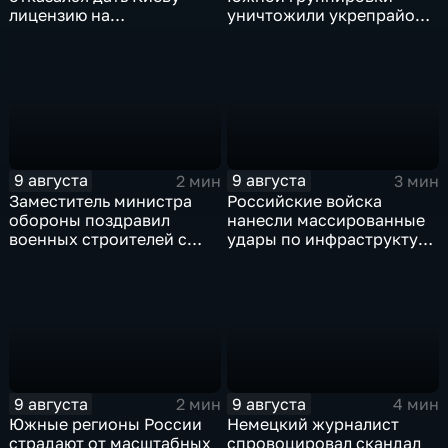
лицензию на
уничтожили укрепрайон
производство ЗРК Patriot
ВСУ на Дружковском
из-за финансовой
направлении
невыгоды
9 августа
9 августа
2 мин
3 мин
Заместитель министра
Российские войска
обороны поздравил
нанесли массированные
военных строителей с
удары по инфраструктуре
профессиональным
и складам беспилотников
праздником
в глубоком тылу ВСУ
9 августа
9 августа
2 мин
4 мин
Южные регионы России
Немецкий журналист
страдают от масштабных
спровоцировал скандал