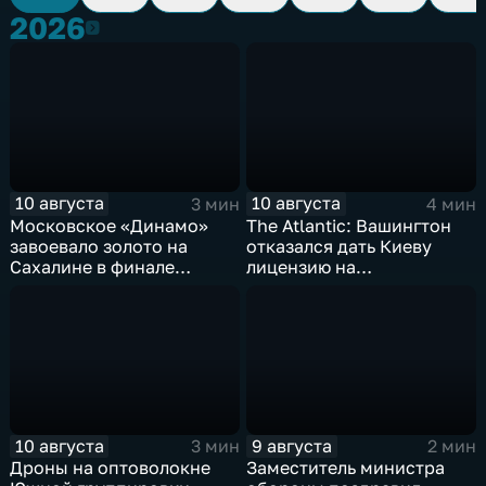
2026
2026
10 августа
10 августа
3 мин
4 мин
Московское «Динамо»
The Atlantic: Вашингтон
завоевало золото на
отказался дать Киеву
Сахалине в финале
лицензию на
шестого этапа
производство ЗРК Patriot
чемпионата России по
из-за финансовой
пляжному волейболу
невыгоды
10 августа
9 августа
3 мин
2 мин
Дроны на оптоволокне
Заместитель министра