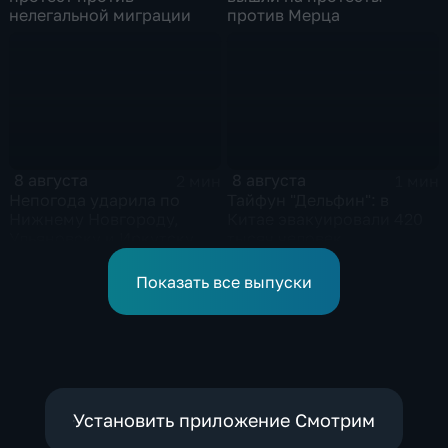
нелегальной миграции
против Мерца
8 августа
8 августа
2 мин
1 мин
Непогода ударила по
Тайфун "Дельфин": в
Нижнему Новгороду,
Китае эвакуировали 420
Ульяновску и Иркутску
тысяч человек
Показать все выпуски
Установить приложение Смотрим