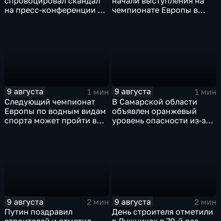
спровоцировал скандал
начали выступления на
на пресс-конференции в
чемпионате Европы в
Сербии
Париже на фоне споров о
символике
9 августа
9 августа
1 мин
1 мин
Следующий чемпионат
В Самарской области
Европы по водным видам
объявлен оранжевый
спорта может пройти в
уровень опасности из-за
России
урагана
9 августа
9 августа
2 мин
2 мин
Путин поздравил
День строителя отметили