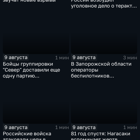
уголовное дело о теракте
после ночной атаки ВСУ
на Белгород
9 августа
9 августа
1 мин
3 мин
Бойцы группировки
В Запорожской области
"Север" доставили еще
операторы
одну партию
беспилотников
гуманитарного груза
группировки "Восток"
планомерно уничтожают
технику и укрепления
ВСУ
9 августа
9 августа
1 мин
1 мин
Российские войска
81 год спустя: Нагасаки
атаковали цели в
вспоминает жертв