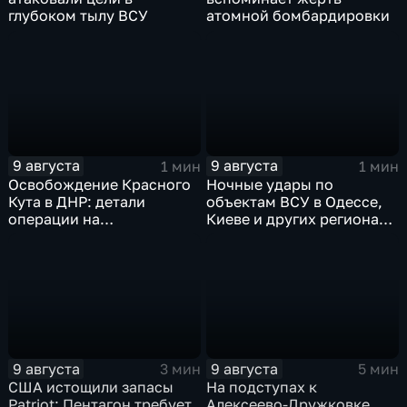
глубоком тылу ВСУ
атомной бомбардировки
9 августа
9 августа
1 мин
1 мин
Освобождение Красного
Ночные удары по
Кута в ДНР: детали
объектам ВСУ в Одессе,
операции на
Киеве и других регионах
Добропольском
Украины
направлении
9 августа
9 августа
3 мин
5 мин
США истощили запасы
На подступах к
Patriot: Пентагон требует
Алексеево-Дружковке