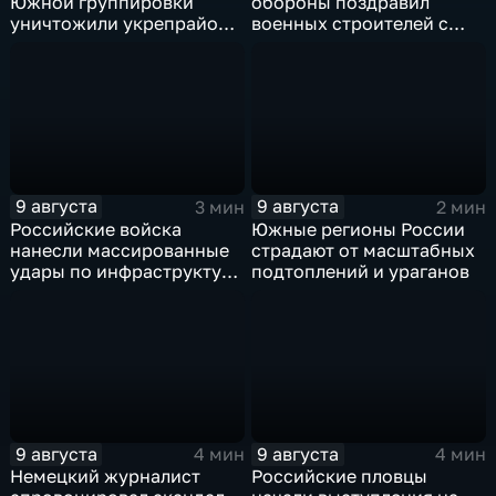
Южной группировки
обороны поздравил
уничтожили укрепрайон
военных строителей с
ВСУ на Дружковском
профессиональным
направлении
праздником
9 августа
9 августа
3 мин
2 мин
Российские войска
Южные регионы России
нанесли массированные
страдают от масштабных
удары по инфраструктуре
подтоплений и ураганов
и складам беспилотников
в глубоком тылу ВСУ
9 августа
9 августа
4 мин
4 мин
Немецкий журналист
Российские пловцы