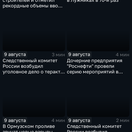
строителей и отметил
в Лужниках в 70-й раз
рекордные объемы ввода
жилья
9 августа
9 августа
3 мин
4 мин
Следственный комитет
Дочерние предприятия
России возбудил
"Роснефти" провели
уголовное дело о теракте
серию мероприятий в
после ночной атаки ВСУ
поддержку коренных
на Белгород
народов Севера и
Дальнего Востока
9 августа
9 августа
4 мин
2 мин
В Ормузском проливе
Следственный комитет
звучат новые взрывы
России возбудил