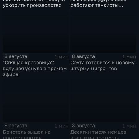
ускорить производство
работают танкисты
"Южной"
8 августа
8 августа
1 мин
1 мин
"Спящая красавица":
Сеута готовится к новому
ведущая уснула в прямом
штурму мигрантов
эфире
8 августа
8 августа
1 мин
1 мин
Бристоль вышел на
Десятки тысяч немцев
протест против
вышли на протесты