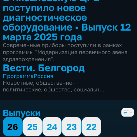
поступило новое
диагностическое
оборудование
•
Выпуск 12
марта 2025 года
Современные приборы поступили в рамках
программы "Модернизация первичного звена
здравоохранения".
Вести. Белгород
Программа
Россия
Новостные
,
общественно-
политические
,
общество
,
социально-
экономические
,
5 сезонов, 9975 выпусков
Выпуски
26
25
24
23
22