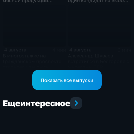
мясной продукции
один кандидат на выборы
неизвестного
в депутаты Госдумы
происхождения
4 августа
4 августа
4 мин
3 мин
В многоэтажке на
Александр Шуваев
Гражданском проспекте
встретился в Белгороде с
строители закрыли
жителями ПВР
тепловой контур по
временной схеме
Показать все выпуски
Еще
интересное