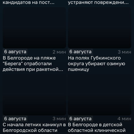
кандидатов на пост
устраняют повреждения
губернатора
после атаки ВСУ
6 августа
6 августа
2 мин
3 мин
В Белгороде на пляже
На полях Губкинского
"Берега" отработали
округа убирают озимую
действия при ракетной
пшеницу
опасности
6 августа
6 августа
3 мин
4 мин
С начала летних каникул в
В Белгороде в детской
Белгородской области
областной клинической