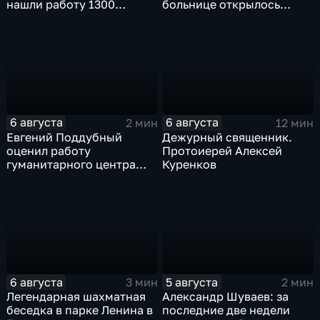
нашли работу 1300
больнице открылось
подростков
новое модульное
приемное отделение
6 августа
6 августа
2 мин
12 мин
Евгений Поддубный
Дежурный священник.
оценил работу
Протоиерей Алексей
гуманитарного центра
Куренков
в Грайворонском округе
6 августа
5 августа
3 мин
2 мин
Легендарная шахматная
Александр Шуваев: за
беседка в парке Ленина в
последние две недели