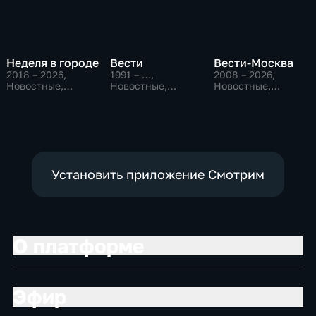
Неделя в городе
Вести
Вести-Москва
2018 – 2026
,
1991 – …
,
2008 – 2026
,
Новостные,
Новостные,
Новостные,
Общество,
Общественно-
Общественно-
общественно-
политические,
политические,
политические
социально-
социально-
экономические
экономические
Установить приложение Смотрим
О платформе
Эфир