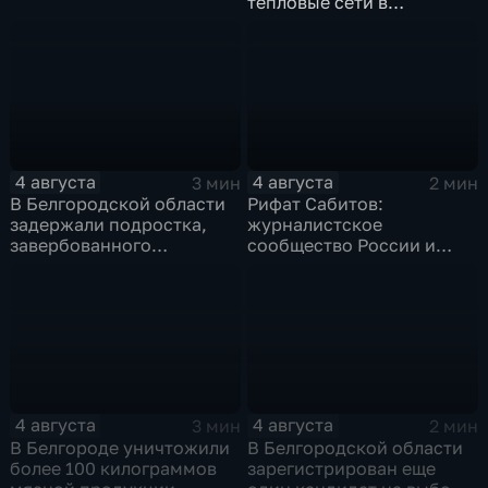
тепловые сети в
Заводском переулке
4 августа
4 августа
3 мин
2 мин
В Белгородской области
Рифат Сабитов:
задержали подростка,
журналистское
завербованного
сообщество России и
Украиной через чат
Казахстана должно
знакомств "Дайвинчик"
совместно противостоять
фейкам и дезинформации
4 августа
4 августа
3 мин
2 мин
В Белгороде уничтожили
В Белгородской области
более 100 килограммов
зарегистрирован еще