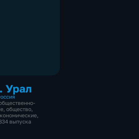
. Урал
оссия
общественно-
ие
,
общество
,
экономические
,
2834 выпуска