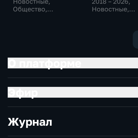
Новостные,
2018 – 2026
,
Общество,
Новостные,
общественно-
Общество,
политические
общественно-
политические
О платформе
Эфир
Журнал