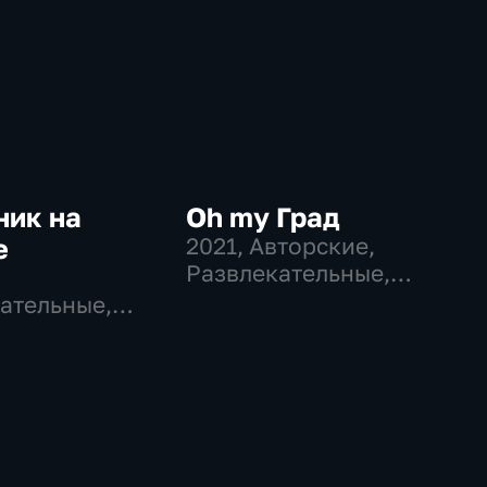
ник на
Oh my Град
е
2021
, Авторские,
Развлекательные,
общество
ательные,
во