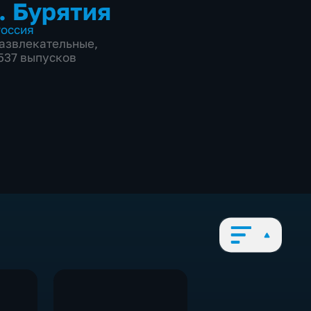
. Бурятия
оссия
азвлекательные
,
2537 выпусков