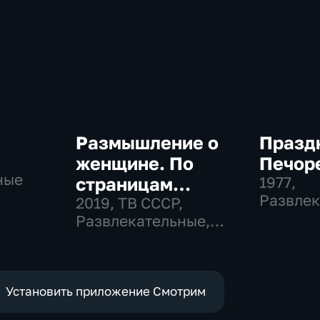
Размышление о
Празд
женщине. По
Печор
ные
страницам
1977
,
Развлек
советского
2019
, ТВ СССР,
Общест
Развлекательные,
телевидения
общество
Установить приложение Смотрим