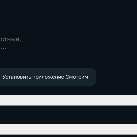
остные,
-
,
е
Установить приложение Смотрим