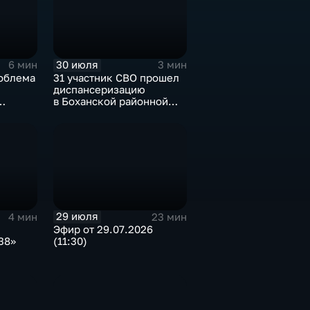
30 июля
6 мин
3 мин
облема
31 участник СВО прошел
диспансеризацию
в Боханской районной
ов
больнице
ю улова
29 июля
4 мин
23 мин
Эфир от 29.07.2026
38»
(11:30)
и