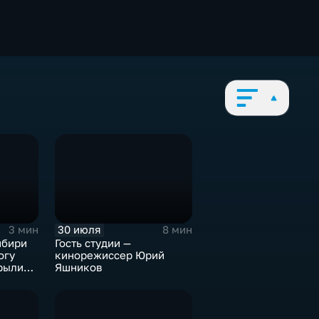
30 июля
3 мин
8 мин
ибири
Гость студии —
огу
кинорежиссер Юрий
рыли
Яшников
музее