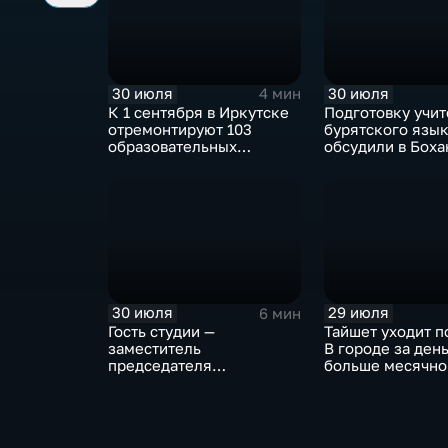
30 июля
30 июля
4 мин
К 1 сентября в Иркутске
Подготовку учи
отремонтируют 103
бурятского язы
образовательных
обсудили в Бох
учреждения
педагогическом
колледже
30 июля
29 июля
6 мин
Гость студии —
Тайшет уходит п
заместитель
В городе за ден
председателя
больше месячно
правительства Иркутской
осадков
области Наталья
Дикусарова