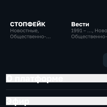
СТОПФЕЙК
Вести
Новостные,
1991 – …
, Нов
Общественно-
Общественно
политические,
политические
общество
социально-
экономически
О платформе
Эфир