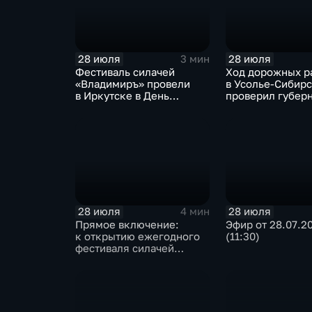
28 июля
28 июля
3 мин
Фестиваль силачей
Ход дорожных р
«Владимиръ» провели
в Усолье-Сибир
в Иркутске в День
проверил губер
Крещения Руси
Иркутской обла
28 июля
28 июля
4 мин
Прямое включение:
Эфир от 28.07.2
к открытию ежегодного
(11:30)
фестиваля силачей
«Владимиръ» в эти
минуты готовятся
на территории
Каштаковской рощи
в предместье Рабочее