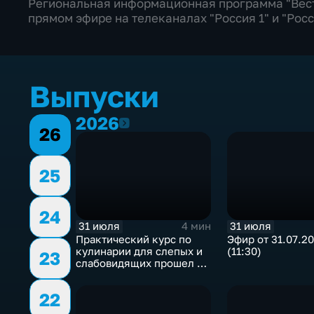
Региональная информационная программа "Вест
прямом эфире на телеканалах "Россия 1" и "Росс
Выпуски
2026
2026
26
25
24
31 июля
31 июля
4 мин
Практический курс по
Эфир от 31.07.2
кулинарии для слепых и
(11:30)
23
слабовидящих прошел в
Иркутске
22