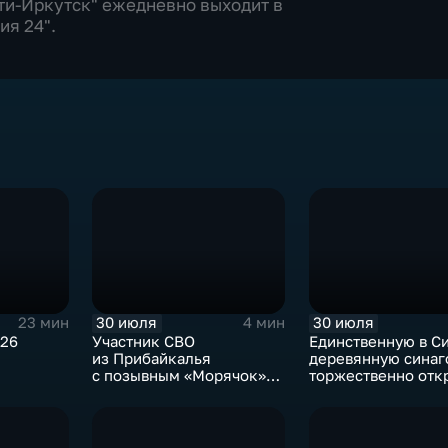
и-Иркутск" ежедневно выходит в
ия 24".
30 июля
30 июля
23 мин
4 мин
026
Участник СВО
Единственную в С
из Прибайкалья
деревянную синаг
с позывным «Морячок»
торжественно отк
и губернатор Игорь
в архитектурно-
Кобзев встретились
этнографическом 
в Иркутске
«Тальцы»