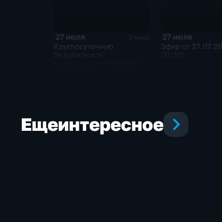
27 июля
27 июля
2 мин
Круглосуточную
Эфир от 27.07.2
безопасность
(11:30)
на паромной переправе
к острову Ольхон
в разгар туристического
сезона обеспечивают
сотрудники ОМОН
Росгвардии
Еще
интересное