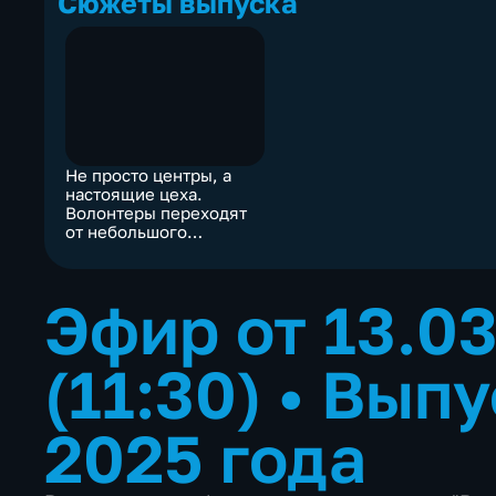
Сюжеты выпуска
Не просто центры, а
настоящие цеха.
Волонтеры переходят
от небольшого
производства
продукции для фронта
к серийному
Эфир от 13.0
(11:30)
•
Выпу
2025 года