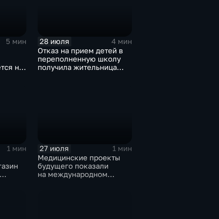
28 июля
5 мин
4 мин
Отказ на прием детей в
переполненную школу
тся на
получила жительница
Дома
Грановщины Ольга Джура
27 июля
1 мин
1 мин
Медицинские проекты
газин
будущего показали
на международном
тске
конгрессе роботической
хирургии