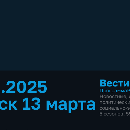
3.2025
Вести
Программа
Р
ск 13 марта
Новостные
,
политическ
социально-
5 сезонов, 