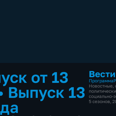
уск от 13
Вести
Программа
Р
•
Выпуск 13
Новостные
,
политическ
социально-
ода
5 сезонов, 