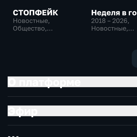
СТОПФЕЙК
Неделя в г
Новостные,
2018 – 2026
,
Общество,
Новостные,
общественно-
Общество,
политические
общественно-
политические
О платформе
Эфир