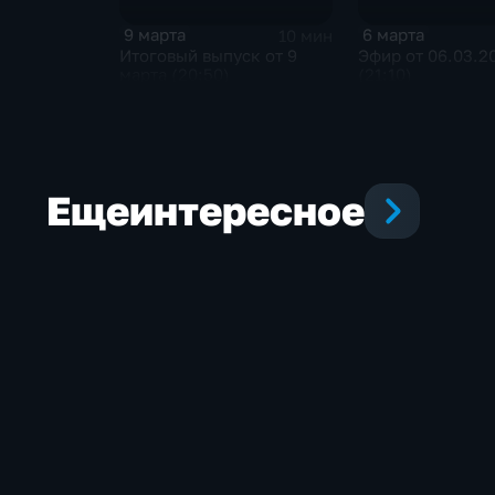
6 марта
9 марта
10 мин
Эфир от 06.03.2
Итоговый выпуск от 9
(21:10)
марта (20:50)
Еще
интересное