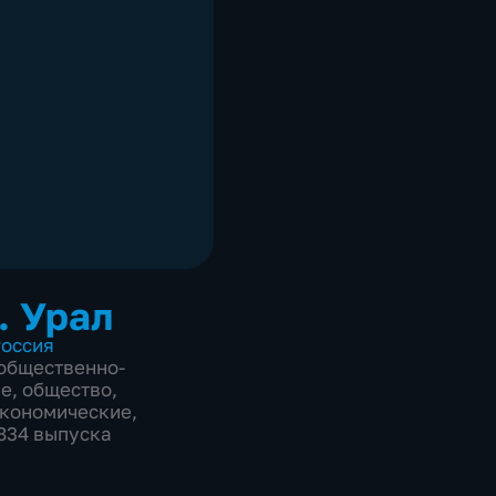
. Урал
оссия
общественно-
ие
,
общество
,
экономические
,
2834 выпуска