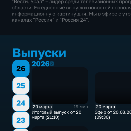
"Вести. Урал" – лидер среди телевизионных пр
области. Ежедневные выпуски новостей позвол
информационную картину дня. Мы в эфире с утра
каналах "Россия" и "Россия 24".
Выпуски
2026
2026
26
25
24
20 марта
20 марта
19 мин
Эфир от 20.03.2
Итоговый выпуск от 20
(09:30)
марта (21:10)
23