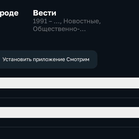
ороде
Вести
1991 – …
, Новостные,
Общественно-
политические,
социально-
экономические
Установить приложение Смотрим