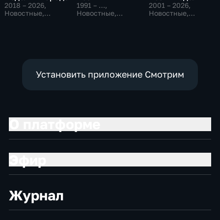
2018 – 2026
,
1991 – …
,
2001 – 2026
,
Новостные,
Новостные,
Новостные,
Общество,
Общественно-
Общественно-
общественно-
политические,
политические
политические
социально-
экономические
Установить приложение Смотрим
О платформе
Эфир
Журнал