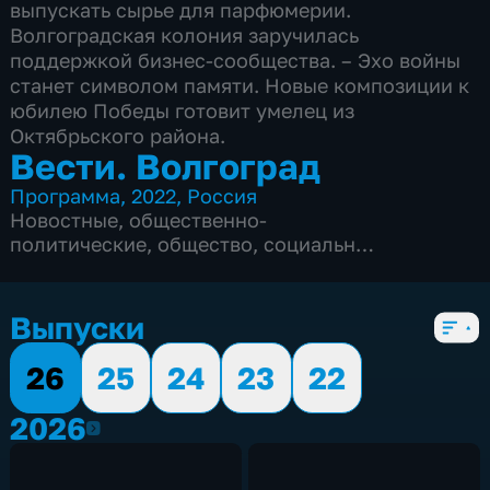
выпускать сырье для парфюмерии.
Волгоградская колония заручилась
поддержкой бизнес-сообщества. – Эхо войны
станет символом памяти. Новые композиции к
юбилею Победы готовит умелец из
Октябрьского района.
Вести. Волгоград
Программа
,
2022
,
Россия
Новостные
,
общественно-
политические
,
общество
,
социально-
экономические
,
Ежедневные
,
новостные
,
5 сезонов, 2350 выпусков
Выпуски
26
25
24
23
22
2026
2026