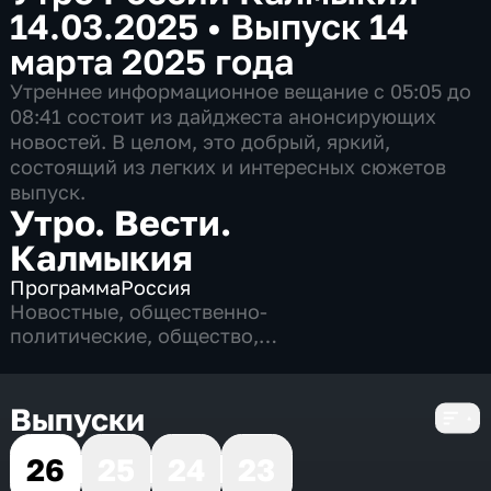
14.03.2025
•
Выпуск 14
марта 2025 года
Утреннее информационное вещание c 05:05 до
08:41 состоит из дайджеста анонсирующих
новостей. В целом, это добрый, яркий,
состоящий из легких и интересных сюжетов
выпуск.
Утро. Вести.
Калмыкия
Программа
Россия
Новостные
,
общественно-
политические
,
общество
,
развлекательные
,
4 сезона, 824 выпуска
Выпуски
26
25
24
23