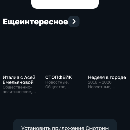
Еще
интересное
Италия с Асей
СТОПФЕЙК
Неделя в городе
Емельяновой
Новостные,
2018 – 2026
,
Общество,
Новостные,
Общественно-
общественно-
Общество,
политические,
политические
общественно-
Общество,
политические
новостные
Установить приложение Смотрим