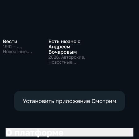
Вести
Есть нюанс с
Андреем
1991 – …
,
Новостные,
Бочаровым
Общественно-
2026
, Авторские,
политические,
Новостные,
социально-
общественно-
экономические
политические
Установить приложение Смотрим
О платформе