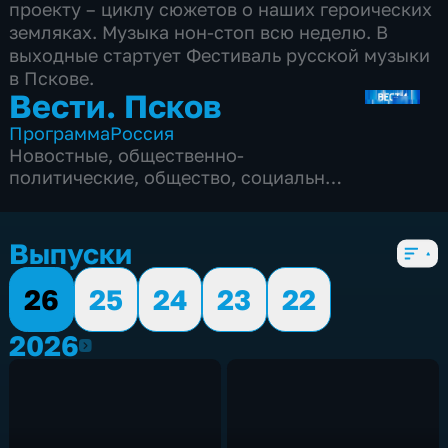
проекту – циклу сюжетов о наших героических
земляках. Музыка нон-стоп всю неделю. В
выходные стартует Фестиваль русской музыки
в Пскове.
Вести. Псков
Программа
Россия
Новостные
,
общественно-
политические
,
общество
,
социально-
экономические
,
5 сезонов, 3081 выпуск
Выпуски
26
25
24
23
22
2026
2026