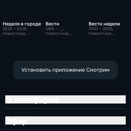
Неделя в городе
Вести
Вести недели
2018 – 2026
,
1991 – …
,
2001 – 2026
,
Новостные,
Новостные,
Новостные,
Общество,
Общественно-
Общественно-
общественно-
политические,
политические
политические
социально-
экономические
Установить приложение Смотрим
О платформе
Эфир