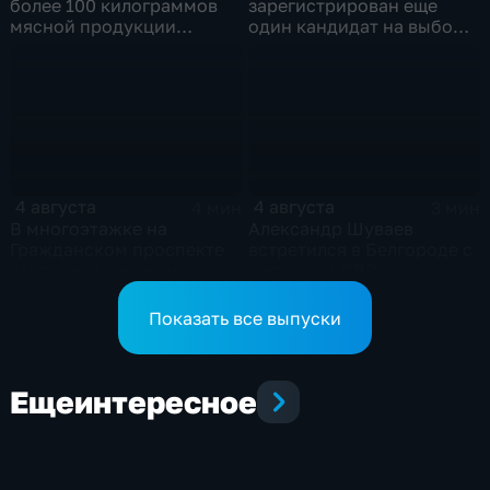
более 100 килограммов
зарегистрирован еще
мясной продукции
один кандидат на выборы
неизвестного
в депутаты Госдумы
происхождения
4 августа
4 августа
4 мин
3 мин
В многоэтажке на
Александр Шуваев
Гражданском проспекте
встретился в Белгороде с
строители закрыли
жителями ПВР
тепловой контур по
временной схеме
Показать все выпуски
Еще
интересное