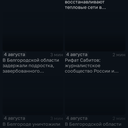
восстанавливают
тепловые сети в
Заводском переулке
4 августа
4 августа
3 мин
2 мин
В Белгородской области
Рифат Сабитов:
задержали подростка,
журналистское
завербованного
сообщество России и
Украиной через чат
Казахстана должно
знакомств "Дайвинчик"
совместно противостоять
фейкам и дезинформации
4 августа
4 августа
3 мин
2 мин
В Белгороде уничтожили
В Белгородской области