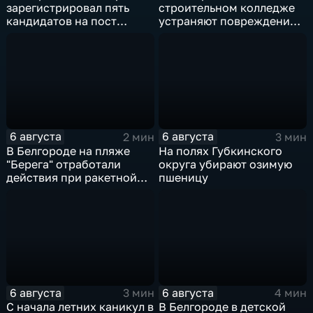
зарегистрировал пять
строительном колледже
кандидатов на пост
устраняют повреждения
губернатора
после атаки ВСУ
6 августа
6 августа
2 мин
3 мин
В Белгороде на пляже
На полях Губкинского
"Берега" отработали
округа убирают озимую
действия при ракетной
пшеницу
опасности
6 августа
6 августа
3 мин
4 мин
С начала летних каникул в
В Белгороде в детской