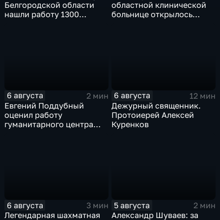
Белгородской области
областной клинической
нашли работу 1300
больнице открылось
подростков
новое модульное
приемное отделение
6 августа
6 августа
2 мин
12 мин
Евгений Поддубный
Дежурный священник.
оценил работу
Протоиерей Алексей
гуманитарного центра
Куренков
в Грайворонском округе
6 августа
5 августа
3 мин
2 мин
Легендарная шахматная
Александр Шуваев: за