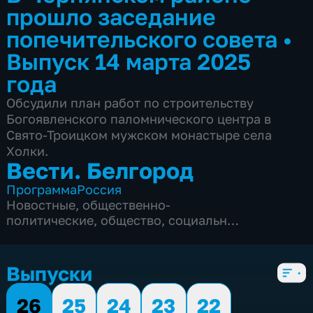
прошло заседание
попечительского совета
•
Выпуск 14 марта 2025
года
Обсудили план работ по строительству
Богоявленского паломнического центра в
Свято-Троицком мужском монастыре села
Холки.
Вести. Белгород
Программа
Россия
Новостные
,
общественно-
политические
,
общество
,
социально-
экономические
,
5 сезонов, 9975 выпусков
Выпуски
26
25
24
23
22