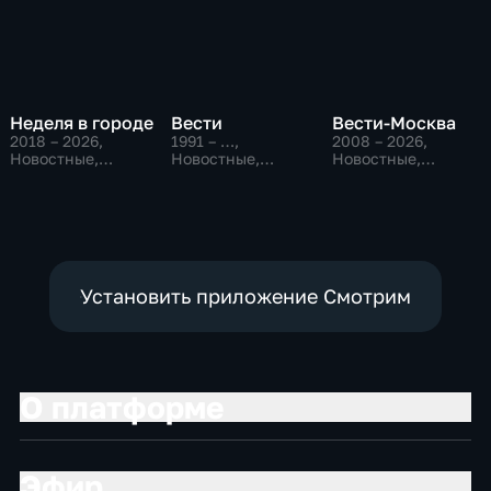
Неделя в городе
Вести
Вести-Москва
2018 – 2026
,
1991 – …
,
2008 – 2026
,
Новостные,
Новостные,
Новостные,
Общество,
Общественно-
Общественно-
общественно-
политические,
политические,
политические
социально-
социально-
экономические
экономические
Установить приложение Смотрим
О платформе
Эфир