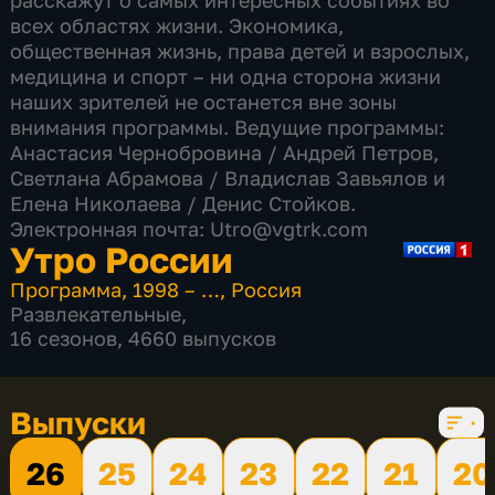
расскажут о самых интересных событиях во
всех областях жизни. Экономика,
общественная жизнь, права детей и взрослых,
медицина и спорт – ни одна сторона жизни
наших зрителей не останется вне зоны
внимания программы. Ведущие программы:
Анастасия Чернобровина / Андрей Петров,
Светлана Абрамова​ / Владислав Завьялов и
Елена Николаева / Денис Стойков.
Электронная почта: Utro@vgtrk.com
Утро России
Программа
,
1998 – …
,
Россия
Развлекательные
,
16 сезонов, 4660 выпусков
Выпуски
26
25
24
23
22
21
20