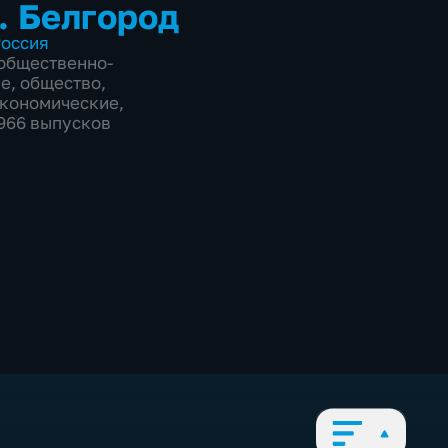
. Белгород
оссия
общественно-
ие
,
общество
,
экономические
,
9966 выпусков