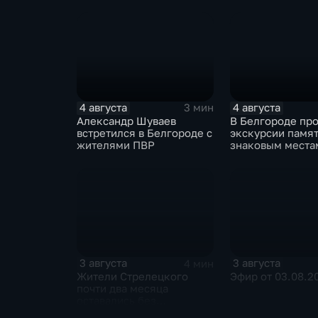
Украиной через чат
Казахстана дол
знакомств "Дайвинчик"
совместно проти
фейкам и дезин
4 августа
4 августа
3 мин
Александр Шуваев
В Белгороде пр
встретился в Белгороде с
экскурсии памят
жителями ПВР
знаковым места
3 августа
3 августа
4 мин
Жители Стрелецкого
Эфир от 03.08.2
почти два месяца
оставались без
водоснабжения из-за