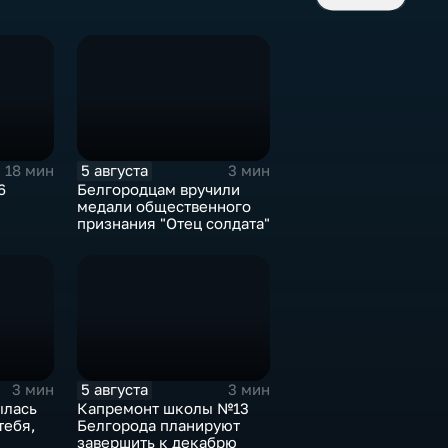
5 августа
18 мин
3 мин
6
Белгородцам вручили
медали общественного
признания "Отец солдата"
5 августа
3 мин
3 мин
ылась
Капремонт школы №13
тебя,
Белгорода планируют
завершить к декабрю