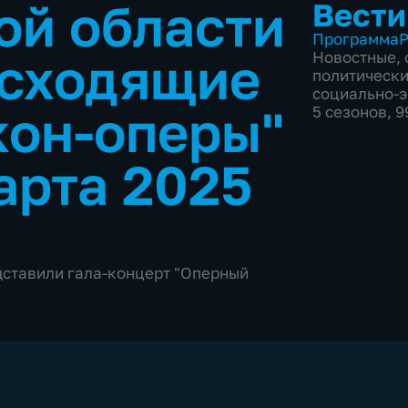
ой области
Вести
Программа
Р
осходящие
Новостные
,
политическ
социально-
кон-оперы"
5 сезонов, 
арта 2025
дставили гала-концерт "Оперный