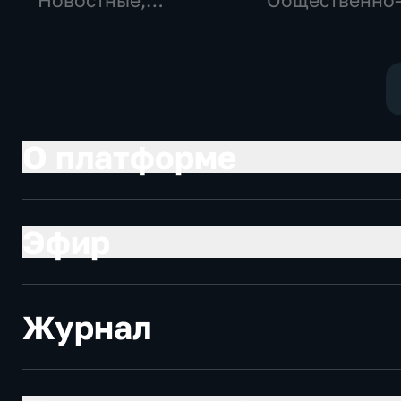
Новостные,
Общественно
Общественно-
политические
политические,
социально-
общество
экономически
О платформе
Эфир
Журнал