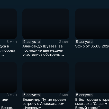
5 августа
5 августа
3 мин
2 мин
дка в
Александр Шуваев: за
Эфир от 05.08.202
елгорода
последние две недели
е
участились обстрелы
Белгородской области
5 августа
5 августа
3 мин
2 мин
чтили
Владимир Путин провел
В Белгороде откр
встречу с Александром
выставка "Славим 
 Вечного
Шуваевым
Белый город"