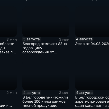
5 августа
4 августа
3 мин
3 мин
 области
Белгород отмечает 83-ю
Эфир от 04.08.202
оды
годовщину
заказ по
освобождения от
овых
немецко-фашистских
укций
захватчиков
4 августа
4 августа
2 мин
3 мин
В Белгороде уничтожили
В Белгородской о
более 100 килограммов
зарегистрирован 
сии и
мясной продукции
один кандидат на