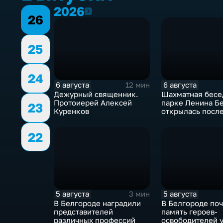
2026
2026
26
25
24
6 августа
6 августа
12 мин
Дежурный священник.
Шахматная бесе
Протоиерей Алексей
парке Ленина Б
23
Куренков
открылась посл
реконструкции
22
5 августа
5 августа
3 мин
В Белгороде наградили
В Белгороде по
представителей
память героев-
различных профессий
освободителей у