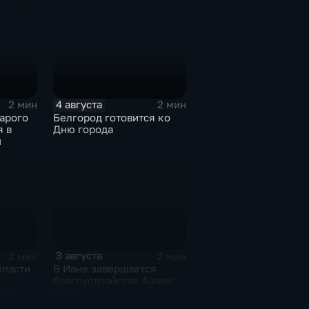
ы
тепловой контур по
временной схеме
4 августа
2 мин
2 мин
арого
Белгород готовится ко
я в
Дню города
и
3 августа
2 мин
2 мин
бласти
В Ивне завершается
благоустройство Аллеи
ному
Славы