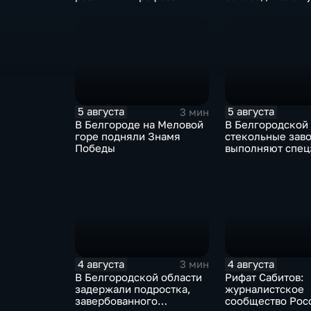
огня
5 августа
5 августа
3 мин
В Белгороде на Меловой
В Белгородской
горе подняли Знамя
стекольные зав
Победы
выполняют спец
изготовлению н
оконных констр
4 августа
4 августа
3 мин
В Белгородской области
Рифат Сабитов:
задержали подростка,
журналистское
завербованного
сообщество Рос