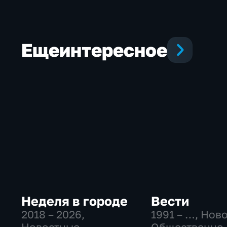
порыва водопровода
Еще
интересное
Неделя в городе
Вести
2018 – 2026
,
1991 – …
, Нов