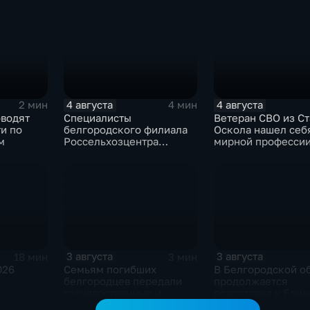
жно
неизвестного
в депутаты Госдум
востоять
происхождения
формации
4 августа
4 августа
2 мин
4 мин
оводят
Специалисты
Ветеран СВО из Ст
и по
белгородского филиала
Оскола нашел себ
м
Россельхозцентра
мирной професси
выращивают трихограмму
3 августа
3 августа
18 мин
3 мин
026
Семьям погибших
В Белгородской о
белгородцев передали
продолжается
государственные и
подготовка к Еди
ведомственные награды
дню голосования