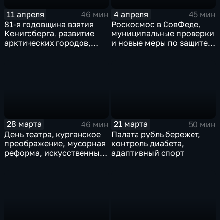
11 апреля
4 апреля
46 мин
45 мин
81-я годовщина взятия
Роскосмос в СовФеде,
Кенигсберга, развитие
муниципальные проверки
арктических городов,
и новые меры по защите
новая концепция
трудовых прав
миграционной политики в
странах Содружества
28 марта
21 марта
46 мин
50 мин
День театра, курганское
Палата рубль бережет,
преображение, мусорная
контроль диабета,
реформа, искусственный
адаптивный спорт
разум, живая очередь