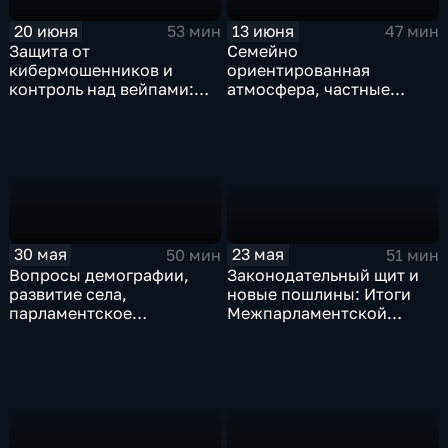
20 июня
13 июня
53 мин
47 мин
Защита от
Семейно
кибермошенников и
ориентированная
контроль над вейпами:
атмосфера, частные
новые решения Совета
инвестиции в ЖКХ,
Федерации
господдержка фильмов о
СВО
23 мая
30 мая
51 мин
50 мин
Законодательный щит и
Вопросы демографии,
новые пошлины: Итоги
развитие села,
Межпарламентской
парламентское
ассамблеи СНГ и
сотрудничество России и
ключевые инициативы
Китая
Совета Федерации