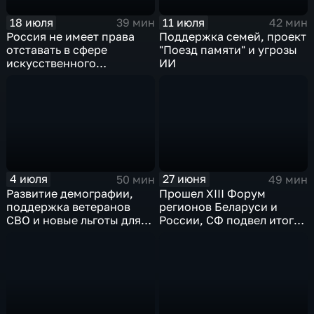
18 июля
11 июля
39 мин
42 мин
Россия не имеет права
Поддержка семей, проект
отставать в сфере
"Поезд памяти" и угрозы
искусственного
ИИ
интеллекта
4 июля
27 июня
50 мин
49 мин
Развитие демографии,
Прошел XIII Форум
поддержка ветеранов
регионов Беларуси и
СВО и новые льготы для
России, СФ подвел итоги
семей с детьми:
конкурса "Золотой
руководство Совета
медвежонок", а также
Федерации провело
заседание Палаты
ключевую встречу с
молодых законодателей
Кабинетом Министров.