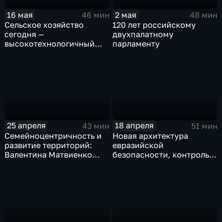
16 мая
2 мая
46 мин
48 мин
Сельское хозяйство
120 лет российскому
сегодня —
двухпалатному
высокотехнологичный
парламенту
бизнес
25 апреля
18 апреля
43 мин
51 мин
Семейноцентричность и
Новая архитектура
развитие территорий:
евразийской
Валентина Матвиенко
безопасности, контроль
определила задачи для
за достоверностью
муниципальных властей
информации на упаковке
товаров, обновление
общественного
транспорта