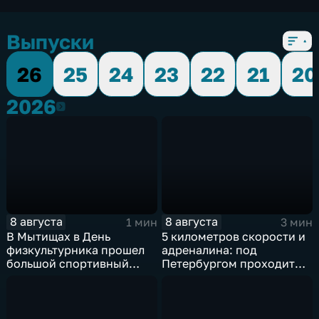
Выпуски
26
25
24
23
22
21
20
2026
2026
8 августа
8 августа
1 мин
3 мин
В Мытищах в День
5 километров скорости и
физкультурника прошел
адреналина: под
большой спортивный
Петербургом проходит
фестиваль
третий этап "Формулы‑4"