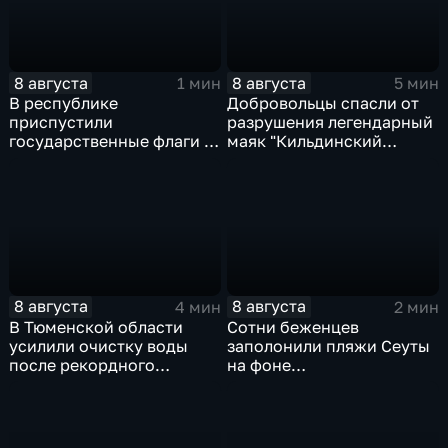
8 августа
8 августа
1 мин
5 мин
В республике
Добровольцы спасли от
приспустили
разрушения легендарный
государственные флаги и
маяк "Кильдинский
зажгли свечи в память о
Северный"
жертвах обстрела
Цхинвала
8 августа
8 августа
4 мин
2 мин
В Тюменской области
Сотни беженцев
усилили очистку воды
заполонили пляжи Сеуты
после рекордного
на фоне
летнего паводка
катастрофического
миграционного кризиса