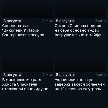
8 августа
8 августа
1 мин
3 мин
Сооснователь
Остров Окинава принял
"Википедии" Ларри
на себя основной удар
Сэнгер назвал ресурс
разрушительного тайфуна
инструментом
"Дельфин"
пропаганды
8 августа
8 августа
2 мин
1 мин
В московском храме
Украинские поезда
Христа Спасителя
задерживаются более чем
отслужили панихиду по
на 12 часов из-за угрозы
погибшим жителям
обстрелов
Южной Осетии