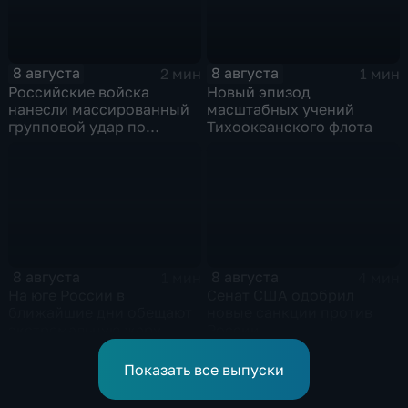
8 августа
8 августа
2 мин
1 мин
Российские войска
Новый эпизод
нанесли массированный
масштабных учений
групповой удар по
Тихоокеанского флота
стратегическим объектам
в глубоком тылу ВСУ
8 августа
8 августа
1 мин
4 мин
На юге России в
Сенат США одобрил
ближайшие дни обещают
новые санкции против
экстремальную жару
России
Показать все выпуски