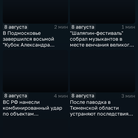
8 августа
8 августа
2 мин
1 мин
В Подмосковье
"Шаляпин‑фестиваль"
завершился восьмой
собрал музыкантов в
"Кубок Александра
месте венчания великого
Овечкина"
певца
8 августа
8 августа
4 мин
3 мин
ВС РФ нанесли
После паводка в
комбинированный удар
Тюменской области
по объектам
устраняют последствия
логистической,
для водоснабжения
топливной и
энергетической
инфраструктуры в Киеве