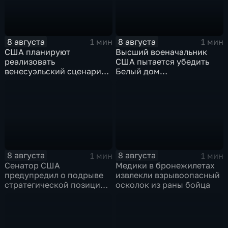
8 августа
8 августа
1 мин
1 мин
США планируют
Высший военачальник
реализовать
США пытается убедить
венесуэльский сценарий
Белый дом
для смены власти на Кубе
незамедлительно
завершить конфликт с
Ираном
8 августа
8 августа
1 мин
1 мин
Сенатор США
Медики в бронежилетах
предупредил о подрыве
извлекли взрывоопасный
стратегической позиции
осколок из раны бойца
из-за новых пошлин
против России