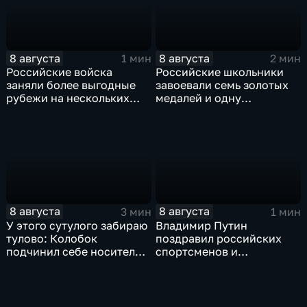
8 августа
8 августа
1 мин
2 мин
Российские войска
Российские школьники
заняли более выгодные
завоевали семь золотых
рубежи на нескольких
медалей и одну
направлениях в зоне СВО
бронзовую на турнире по
ИИ
8 августа
8 августа
3 мин
1 мин
У этого сутулого забираю
Владимир Путин
тулово: Колобок
поздравил российских
подчинил себе носителя в
спортсменов и
новом сказочном
физкультурников с
блокбастере
профессиональным
праздником