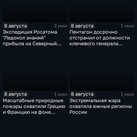
8 августа
8 августа
3 мин
1 мин
Экспедиция Росатома
Пентагон досрочно
"Ледокол знаний"
отстранил от должности
прибыла на Северный
ключевого генерала
полюс
Чарльза Костанцу
8 августа
8 августа
1 мин
1 мин
Масштабные природные
Экстремальная жара
пожары охватили Грецию
охватила южные регионы
и Францию на фоне
России
европейской засухи