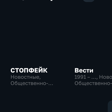
СТОПФЕЙК
Вести
Новостные,
1991 – …
, Нов
Общественно-
Общественно
политические,
политические
общество
социально-
экономически