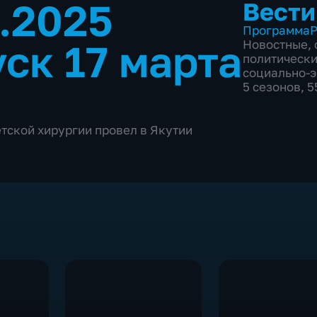
3.2025
Вести
Программа
Р
ск 17 марта
Новостные
,
политическ
социально-
5 сезонов, 
етской хирургии провел в Якутии