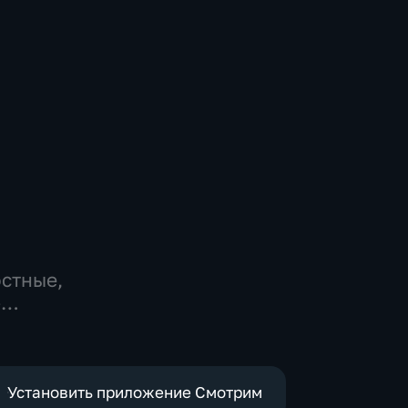
остные,
-
,
е
Установить приложение Смотрим