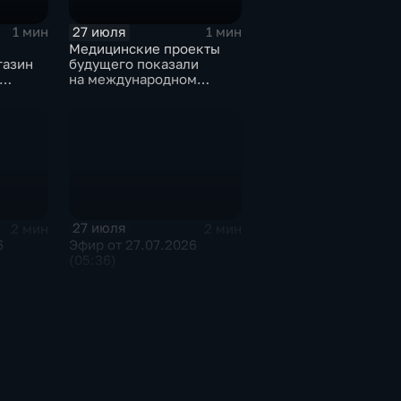
27 июля
1 мин
1 мин
Медицинские проекты
газин
будущего показали
на международном
тске
конгрессе роботической
хирургии
27 июля
2 мин
2 мин
6
Эфир от 27.07.2026
(05:36)