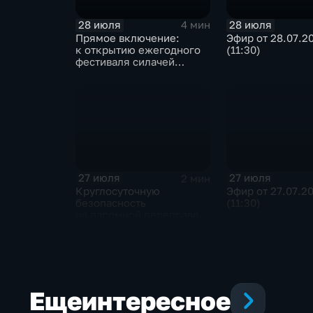
28 июля
28 июля
4 мин
Прямое включение:
Эфир от 28.07.2
к открытию ежегодного
(11:30)
фестиваля силачей
«Владимиръ» в эти
минуты готовятся
на территории
Каштаковской рощи
в предместье Рабочее
27 июля
27 июля
2 мин
Круглосуточную
Эфир от 27.07.2
безопасность
(11:30)
на паромной переправе
к острову Ольхон
в разгар туристического
сезона обеспечивают
сотрудники ОМОН
Росгвардии
Еще
интересное