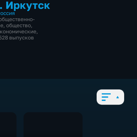
. Иркутск
оссия
общественно-
ие
,
общество
,
экономические
,
5528 выпусков