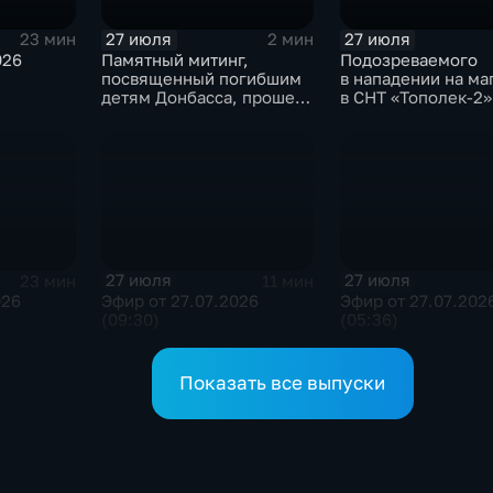
27 июля
27 июля
23 мин
2 мин
026
Памятный митинг,
Подозреваемого
посвященный погибшим
в нападении на ма
детям Донбасса, прошел
в СНТ «Тополек-2»
сегодня в Иркутске
задержали в Ирку
27 июля
27 июля
23 мин
11 мин
026
Эфир от 27.07.2026
Эфир от 27.07.202
(09:30)
(05:36)
Показать все выпуски