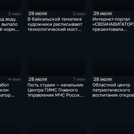
29 июля
29 июля
3 мин
3 мин
од воду.
В байкальской тематике
Интернет-портал
ь выпало
художники расписывают
«СВОйНАВИГАТОР
й нормы
технологический мост
презентовали
через реку Ушаковку
в правительстве
в Иркутске
Иркутской област
28 июля
28 июля
4 мин
7 мин
абот
Гость студии — начальник
Областной центр
ском
Центра ГИМС Главного
патриотического
натор
Управления МЧС России
воспитания открое
сти
по Иркутской области
базе иркутского 
Андрей Карепов
офицеров