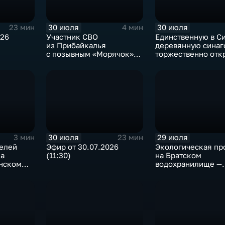
30 июля
30 июля
23 мин
4 мин
026
Участник СВО
Единственную в С
из Прибайкалья
деревянную синаг
с позывным «Морячок»
торжественно отк
и губернатор Игорь
в архитектурно-
Кобзев встретились
этнографическом 
в Иркутске
«Тальцы»
30 июля
29 июля
3 мин
23 мин
телей
Эфир от 30.07.2026
Экологическая пр
ка
(11:30)
на Братском
анском
водохранилище —
нашествие баклан
привело к падени
рыбы