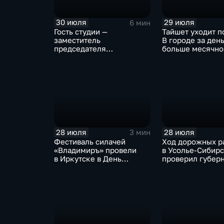
30 июля
29 июля
6 мин
Гость студии —
Тайшет уходит п
заместитель
В городе за ден
председателя
больше месячно
правительства Иркутской
осадков
области Наталья
Дикусарова
28 июля
28 июля
3 мин
Фестиваль силачей
Ход дорожных р
«Владимиръ» провели
в Усолье-Сибир
в Иркутске в День
проверил губер
Крещения Руси
Иркутской обла