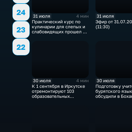
24
31 июля
31 июля
4 мин
Практический курс по
Эфир от 31.07.2
кулинарии для слепых и
(11:30)
23
слабовидящих прошел в
Иркутске
22
30 июля
30 июля
4 мин
К 1 сентября в Иркутске
Подготовку учи
отремонтируют 103
бурятского язы
образовательных
обсудили в Бох
учреждения
педагогическом
колледже