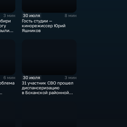
30 июля
3 мин
8 мин
ибири
Гость студии —
огу
кинорежиссер Юрий
рыли
Яшников
музее
30 июля
6 мин
3 мин
облема
31 участник СВО прошел
диспансеризацию
в Боханской районной
ов
больнице
ю улова