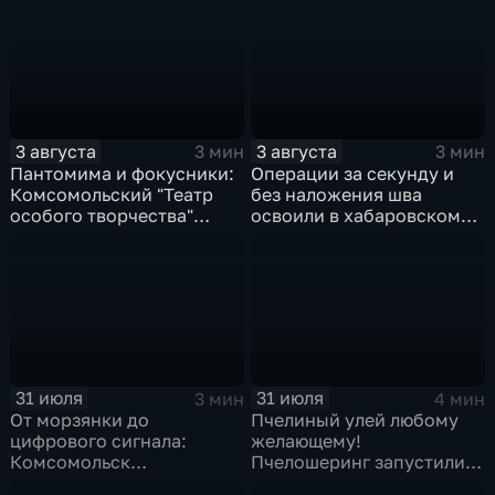
обнаружить нарушителей
ПДД
3 августа
3 августа
3 мин
3 мин
Пантомима и фокусники:
Операции за секунду и
Комсомольский "Театр
без наложения шва
особого творчества"
освоили в хабаровском
получил гран-при за "Сон
филиале МНТК
кота Лео"
"Микрохирургии глаза"
31 июля
31 июля
3 мин
4 мин
От морзянки до
Пчелиный улей любому
цифрового сигнала:
желающему!
Комсомольск
Пчелошеринг запустили в
присоединился к
Хабаровске