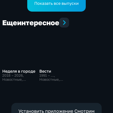
рамках нацпроекта
Комсомольске
Показать все выпуски
"Молодежь и дети"
Еще
интересное
Неделя в городе
Вести
2018 – 2026
,
1991 – …
,
Новостные,
Новостные,
Общественно-
Общественно-
политические,
политические,
общество
социально-
экономические
Установить приложение Смотрим