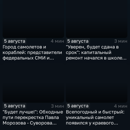
Дачный и Кабельный
острове Заячий
5 августа
5 августа
4 мин
3 мин
Город самолетов и
"Уверен, будет сдана в
кораблей: представители
срок": капитальный
федеральных СМИ и
ремонт начался в школе
блогеры посетили
№10
Комсомольск
5 августа
5 августа
3 мин
4 мин
"Будет лучше!": Обходные
Всепогодный и быстрый:
пути перекрестка Павла
уникальный самолет
Морозова - Суворова
появился у краевого
ищут автомобили и
центра медицины