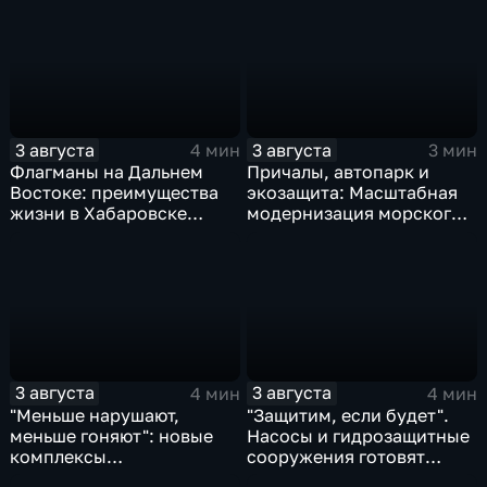
аэропорта Хурба
Хабаровске
3 августа
3 августа
4 мин
3 мин
Флагманы на Дальнем
Причалы, автопарк и
Востоке: преимущества
экозащита: Масштабная
жизни в Хабаровске
модернизация морского
оценили федеральные
терминала идет в
СМИ и блогеры
Советской Гавани
3 августа
3 августа
4 мин
4 мин
"Меньше нарушают,
"Защитим, если будет".
меньше гоняют": новые
Насосы и гидрозащитные
комплексы
сооружения готовят
видеофиксации помогают
власти на случай паводка