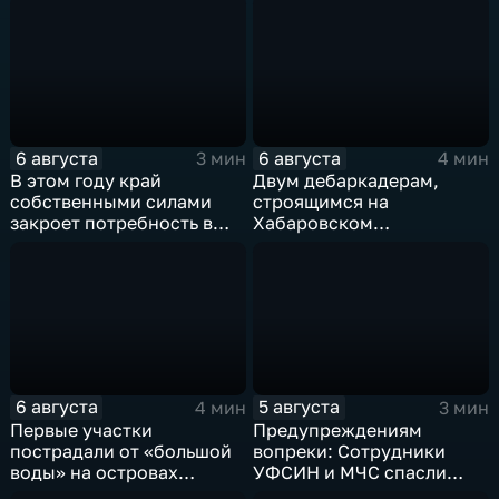
процентов
богатырь. Колобок»
6 августа
6 августа
3 мин
4 мин
В этом году край
Двум дебаркадерам,
собственными силами
строящимся на
закроет потребность в
Хабаровском
картофеле – сразу на 82
судостроительном,
процента
присвоили имена героев-
земляков
6 августа
5 августа
4 мин
3 мин
Первые участки
Предупреждениям
пострадали от «большой
вопреки: Сотрудники
воды» на островах
УФСИН и МЧС спасли
Большой Уссурийский,
нескольких утопающих на