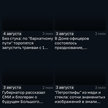
Гонконга
Хабаровского края
4 августа
3 августа
3 мин
3 мин
Без стука: по "бархатному
В Доме офицеров
пути" торопятся
состоялось
запустить трамваи с 1
празднование,
сентября от
приуроченное к 108-ой
Волочаевской до
годовщине со дня
Гамарника
образования ВВО
3 августа
3 августа
2 мин
3 мин
Губернатор рассказал
"Петроглифы" из меди и
СМИ и блогерам о
стекла: сотни знаменитых
будущем Большого
изображений в эмали
Уссурийского острова и
готовятся к выставке в