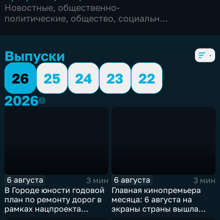
Новостные
,
общественно-
политические
,
общество
,
социально-
экономические
,
5 сезонов, 6098 выпусков
Выпуски
26
25
24
23
22
2026
2026
6 августа
6 августа
3 мин
3 мин
В Городе юности годовой
Главная кинопремьера
план по ремонту дорог в
месяца: 6 августа на
рамках нацпроекта
экраны страны вышла
выполнен на 80
комедия «Последний