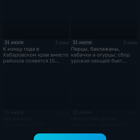
юбилейной
радиоэкспедиции РТРС
31 июля
31 июля
3 мин
3 мин
К концу года в
Перцы, баклажаны,
Хабаровском крае вместо
кабачки и огурцы: сбор
районов появятся 15
урожая овощей бьет
полноценно работающих
рекорды в Хабаровском
округов
крае
31 июля
31 июля
3 мин
3 мин
Общежитие
Непростая задача:
Комсомольского
Опережая график идет
авиастроительного
реконструкция школы
колледжа обновляют в
микрорайона "Парус" в