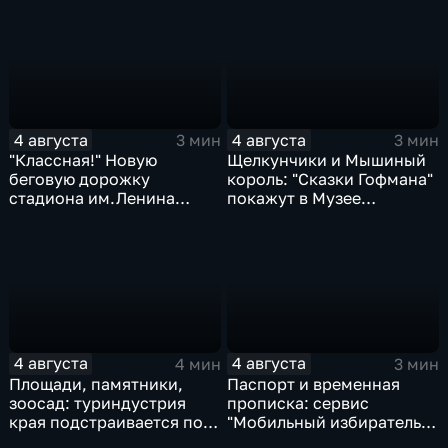
автобусы
катастроф
4 августа
4 августа
3 мин
3 мин
"Классная!" Новую
Щелкунчики и Мышиный
беговую дорожку
король: "Сказки Гофмана"
стадиона им.Ленина
покажут в Музее
оценили любители бега и
изобразительных
северной ходьбы
искусств Комсомольска
4 августа
4 августа
4 мин
3 мин
Площади, памятники,
Паспорт и временная
зоосад: туриндустрия
прописка: сервис
края подстраивается под
"Мобильный избиратель"
запросы гостей из
запустили в МФЦ