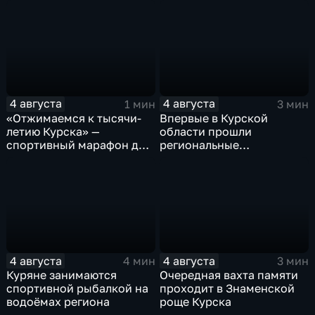
Знаменской роще Курска
реконструкция
4 августа
4 августа
1 мин
3 мин
«Отжимаемся к тысячи-
Впервые в Курской
летию Курска» —
области прошли
спортивный марафон для
региональные
горожан
соревнования по
мотоджимхане
4 августа
4 августа
4 мин
3 мин
Куряне занимаются
Очередная вахта памяти
спортивной рыбалкой на
проходит в Знаменской
водоёмах региона
роще Курска