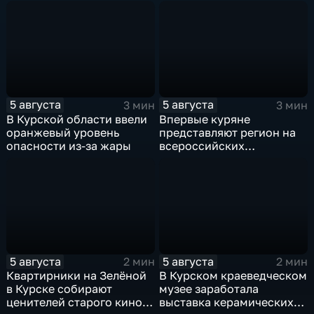
5 августа
5 августа
3 мин
3 мин
В Курской области ввели
Впервые куряне
оранжевый уровень
представляют регион на
опасности из-за жары
всероссийских
юношеских
соревнованиях по игре в
лапту
5 августа
5 августа
2 мин
2 мин
Квартирники на Зелёной
В Курском краеведческом
в Курске собирают
музее заработала
ценителей старого кино
выставка керамических