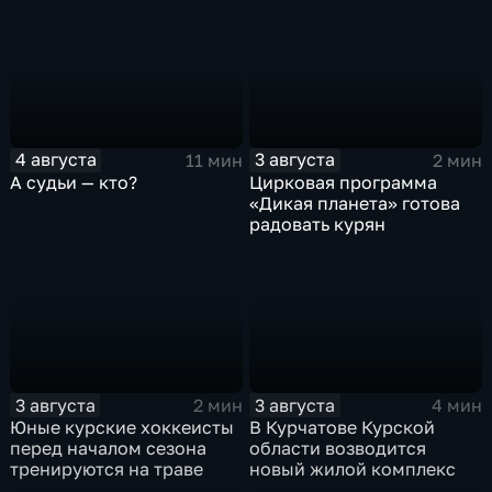
4 августа
3 августа
11 мин
2 мин
А судьи — кто?
Цирковая программа
«Дикая планета» готова
радовать курян
3 августа
3 августа
2 мин
4 мин
Юные курские хоккеисты
В Курчатове Курской
перед началом сезона
области возводится
тренируются на траве
новый жилой комплекс