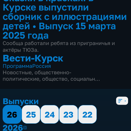
Курске выпустили
сборник с иллюстрациями
детей
•
Выпуск 15 марта
2025 года
Сообща работали ребята из приграничья и
актёры ТЮЗа.
Вести-Курск
Программа
Россия
Новостные
,
общественно-
политические
,
общество
,
социально-
экономические
,
5 сезонов, 12968 выпусков
Выпуски
26
25
24
23
22
2026
2026