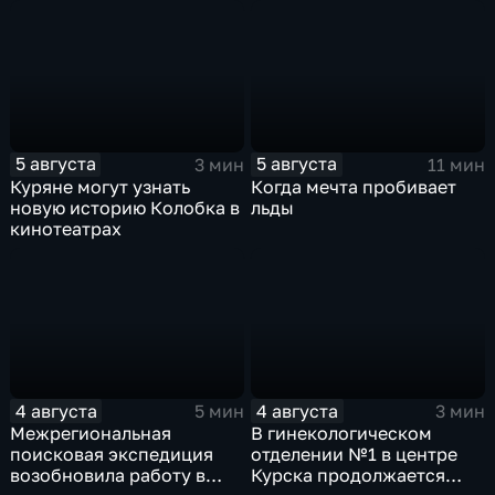
уже 8 лет
игрушек в традиционных
нарядах нашего края
5 августа
5 августа
3 мин
11 мин
Куряне могут узнать
Когда мечта пробивает
новую историю Колобка в
льды
кинотеатрах
4 августа
4 августа
5 мин
3 мин
Межрегиональная
В гинекологическом
поисковая экспедиция
отделении №1 в центре
возобновила работу в
Курска продолжается