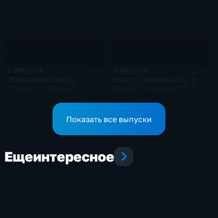
3 августа
3 августа
1 мин
1 мин
«Железная скрепа
«Никто, кроме нас»: в
страны»: в Курске
Курске отметили 96-ю
поздравили
годовщину образования
железнодорожников
ВДВ
региона
Показать все выпуски
Еще
интересное