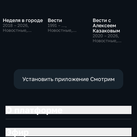
Неделя в городе
Вести
Вести с
Алексеем
2018 – 2026
,
1991 – …
,
Новостные,
Новостные,
Казаковым
Общество,
Общественно-
2020 – 2026
,
общественно-
политические,
Новостные,
политические
социально-
Общественно-
экономические
политические
Установить приложение Смотрим
О платформе
Эфир