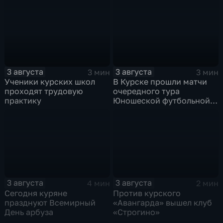
3 августа
3 августа
3 мин
3 мин
Ученики курских школ
В Курске прошли матчи
проходят трудовую
очередного тура
практику
Юношеской футбольной
лиги
3 августа
3 августа
4 мин
2 мин
Сегодня куряне
Против курского
празднуют Всемирный
«Авангарда» вышел клуб
День арбуза
«Строгино»