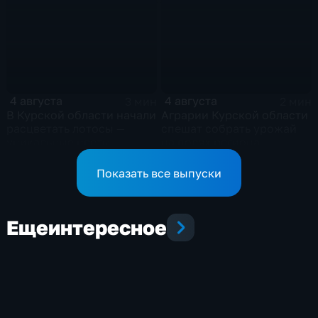
4 августа
4 августа
3 мин
2 мин
В Курской области начали
Аграрии Курской области
расцветать лотосы —
спешат собрать урожай
уникальные цветы
на полях региона
Показать все выпуски
Еще
интересное