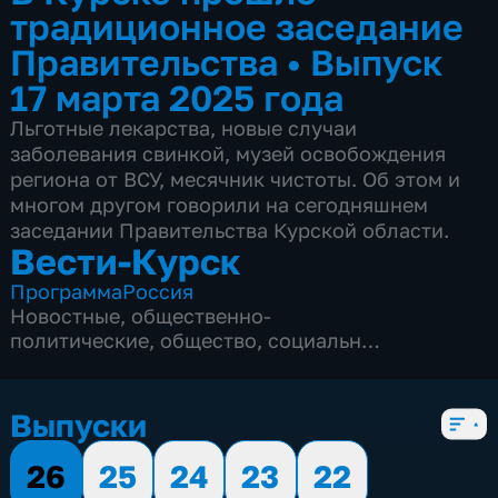
традиционное заседание
Правительства
•
Выпуск
17 марта 2025 года
Льготные лекарства, новые случаи
заболевания свинкой, музей освобождения
региона от ВСУ, месячник чистоты. Об этом и
многом другом говорили на сегодняшнем
заседании Правительства Курской области.
Вести-Курск
Программа
Россия
Новостные
,
общественно-
политические
,
общество
,
социально-
экономические
,
5 сезонов, 12979 выпусков
Выпуски
26
25
24
23
22