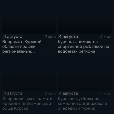
4 августа
4 августа
3 мин
4 мин
Впервые в Курской
Куряне занимаются
области прошли
спортивной рыбалкой на
региональные
водоёмах региона
соревнования по
мотоджимхане
4 августа
4 августа
3 мин
2 мин
Очередная вахта памяти
Курская футбольная
проходит в Знаменской
компания организовала
роще Курска
очередной турнир