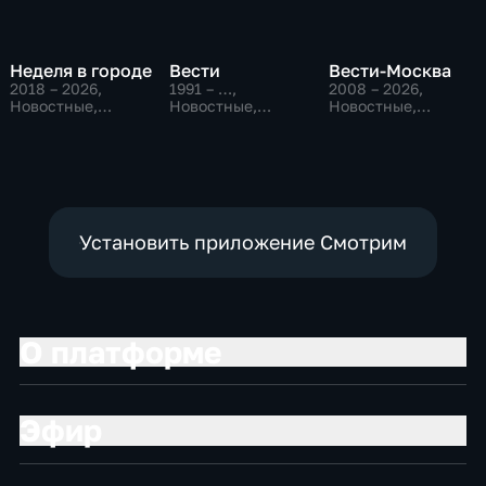
Неделя в городе
Вести
Вести-Москва
2018 – 2026
,
1991 – …
,
2008 – 2026
,
Новостные,
Новостные,
Новостные,
Общество,
Общественно-
Общественно-
общественно-
политические,
политические,
политические
социально-
социально-
экономические
экономические
Установить приложение Смотрим
О платформе
Эфир