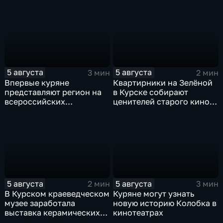
5 августа
5 августа
3 мин
2 мин
Впервые куряне
Квартирники на Зелёной
представляют регион на
в Курске собирают
всероссийских
ценителей старого кино
юношеских
уже 8 лет
соревнованиях по игре в
лапту
5 августа
5 августа
2 мин
3 мин
В Курском краеведческом
Куряне могут узнать
музее заработала
новую историю Колобка в
выставка керамических
кинотеатрах
игрушек в традиционных