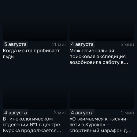
нарядах нашего края
5 августа
4 августа
11 мин
5 мин
Когда мечта пробивает
Межрегиональная
льды
поисковая экспедиция
возобновила работу в
Знаменской роще Курска
4 августа
4 августа
3 мин
1 мин
В гинекологическом
«Отжимаемся к тысячи-
отделении №1 в центре
летию Курска» —
Курска продолжается
спортивный марафон для
реконструкция
горожан