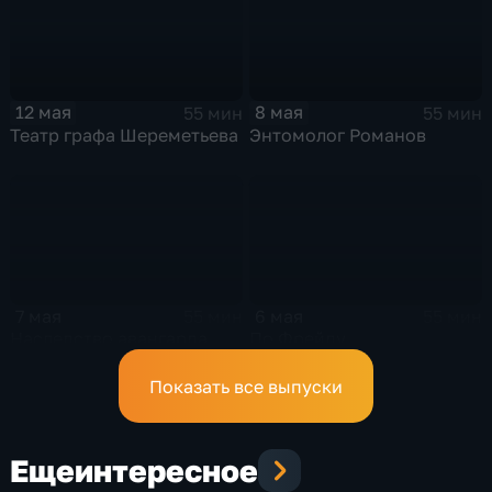
12 мая
8 мая
55 мин
55 мин
Театр графа Шереметьева
Энтомолог Романов
7 мая
6 мая
55 мин
55 мин
Наследство авангарда
По Фрейду
Показать все выпуски
Еще
интересное