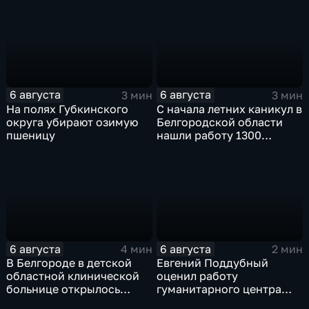
6 августа
6 августа
3 мин
3 мин
На полях Губкинского
С начала летних каникул в
округа убирают озимую
Белгородской области
пшеницу
нашли работу 1300
подростков
6 августа
6 августа
4 мин
2 мин
В Белгороде в детской
Евгений Поддубный
областной клинической
оценил работу
больнице открылось
гуманитарного центра
новое модульное
в Грайворонском округе