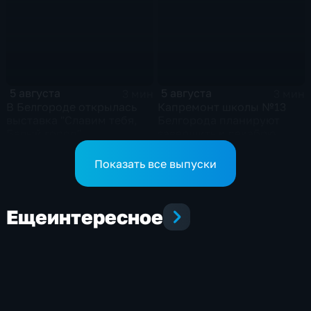
5 августа
5 августа
3 мин
3 мин
В Белгороде открылась
Капремонт школы №13
выставка "Славим тебя,
Белгорода планируют
Белый город"
завершить к декабрю
Показать все выпуски
Еще
интересное