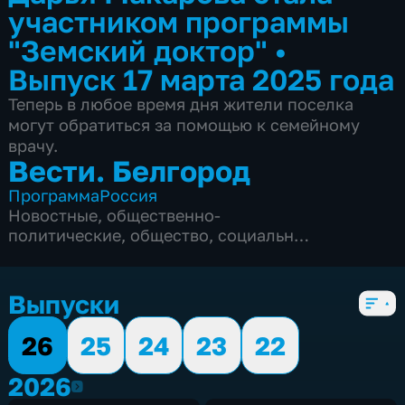
участником программы
"Земский доктор"
•
Выпуск 17 марта 2025 года
Теперь в любое время дня жители поселка
могут обратиться за помощью к семейному
врачу.
Вести. Белгород
Программа
Россия
Новостные
,
общественно-
политические
,
общество
,
социально-
экономические
,
5 сезонов, 9986 выпусков
Выпуски
26
25
24
23
22
2026
2026