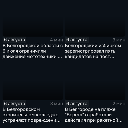
6 августа
6 августа
4 мин
3 мин
В Белгородской области с
Белгородский избирком
6 июля ограничили
зарегистрировал пять
движение мототехники в
кандидатов на пост
ночное время
губернатора
6 августа
6 августа
3 мин
2 мин
В Белгородском
В Белгороде на пляже
строительном колледже
"Берега" отработали
устраняют повреждения
действия при ракетной
после атаки ВСУ
опасности