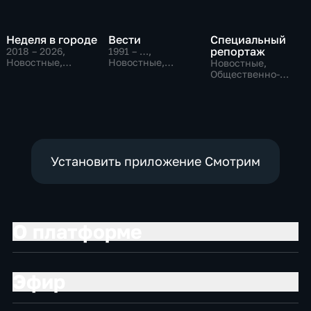
Неделя в городе
Вести
Специальный
репортаж
2018 – 2026
,
1991 – …
,
Новостные,
Новостные,
Новостные,
Общество,
Общественно-
Общественно-
общественно-
политические,
политические,
политические
социально-
социально-
экономические
экономические
Установить приложение Смотрим
О платформе
Эфир