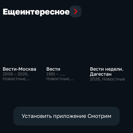
Еще
интересное
Вести-Москва
Вести
Вести недели.
Дагестан
2008 – 2026
,
1991 – …
,
Новостные,
Новостные,
2026
, Новостные
Общественно-
Общественно-
политические,
политические,
социально-
социально-
экономические
экономические
Установить приложение Смотрим