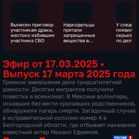
Вынесен приговор
Наркодельцы
У следов
участникам драки,
прятали
появилас
жестоко избившим
запрещенные
серьезна
участника СВО
вещества в
по делу о
мультиварках
исчезнов
Сэсэг Бу
Эфир от 17.03.2025
•
Выпуск 17 марта 2025 года
Громкое завершение дела тридцатилетней
давности. Десятки мигрантов получили
повестки в военкомат. В Мексике волонтеры,
искавшие без вести пропавших родственников,
обнаружили лагерь смерти. Загадочный случай
в исправительной колонии номер 4 в
Белгородской области, где отбывает наказание
известный актер Михаил Ефремов.