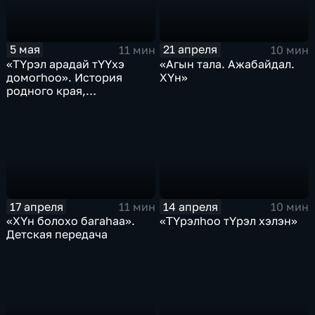
5 мая
21 апреля
11 мин
10 мин
«ТYрэл арадай тYYхэ
«Агын тала. Ажабайдал.
домогhоо». История
ХYн»
родного края,
краеведение,
исторические места,
притчи и легенды
17 апреля
14 апреля
11 мин
10 мин
«ХYн болохо багаhаа».
«ТYрэлhоо тYрэл хэлэн»
Детская передача