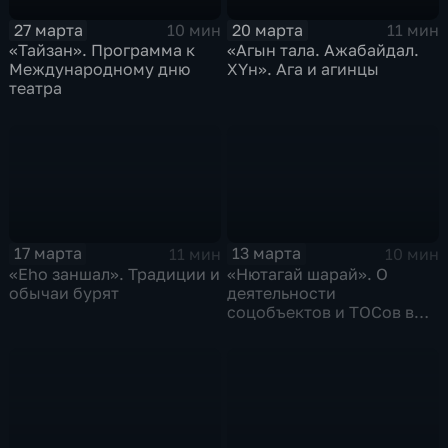
27 марта
20 марта
10 мин
11 мин
«Тайзан». Программа к
«Агын тала. Ажабайдал.
Международному дню
ХYн». Ага и агинцы
театра
17 марта
13 марта
11 мин
10 мин
«Еhо заншал». Традиции и
«Нютагай шарай». О
обычаи бурят
деятельности
соцобъектов и ТОСов в
селе Аргалей