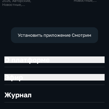
Общественно-
Новостные,
2026
, Авторские,
политические,
Общественно-
Новостные,
социально-
политические
общественно-
экономические
политические
Установить приложение Смотрим
О платформе
Эфир
Журнал