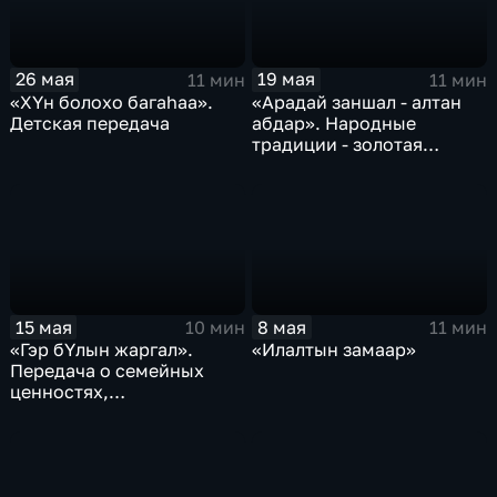
26 мая
19 мая
11 мин
11 мин
«ХYн болохо багаhаа».
«Арадай заншал - алтан
Детская передача
абдар». Народные
традиции - золотая
кладезь
15 мая
8 мая
10 мин
11 мин
«Гэр бYлын жаргал».
«Илалтын замаар»
Передача о семейных
ценностях,
преемственности
поколений