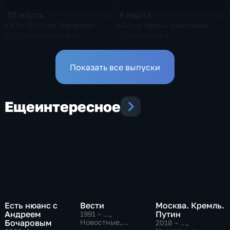
10 марта
6 марта
10 мин
10 мин
«ХYн болохо багаhаа».
«Агын талын дангина».
Детская передача
Программа к
Международному
женскому дню
Показать все выпуски
Еще
интересное
Есть нюанс с
Вести
Москва. Кремль.
Андреем
Путин
1991 – …
,
Бочаровым
Новостные,
2018 – …
,