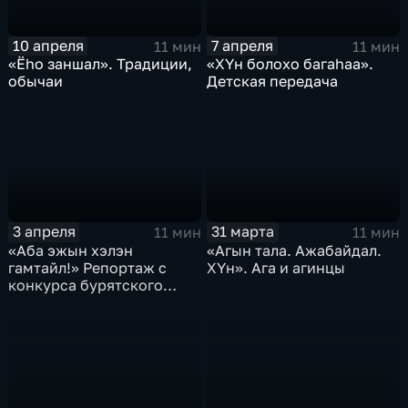
10 апреля
7 апреля
11 мин
11 мин
«Ёhо заншал». Традиции,
«ХYн болохо багаhаа».
обычаи
Детская передача
3 апреля
31 марта
11 мин
11 мин
«Аба эжын хэлэн
«Агын тала. Ажабайдал.
гамтайл!» Репортаж с
ХYн». Ага и агинцы
конкурса бурятского
языка