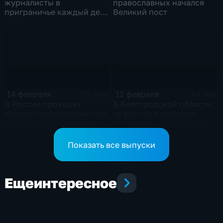
журналисты в
православных начался
приграничье каждый день
Великий пост
выполняют свой
профессиональный и
гражданский долг
14 февраля
12 февраля
16 мин
14 мин
В России проходит
В Белгородской области
Неделя осведомленности
за два года действия
о заболеваниях сердца
программы долгосрочных
сбережений заключено
порядка 143 тысячи
Показать все выпуски
договоров
Еще
интересное