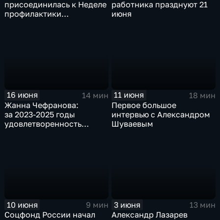
присоединилась к Неделе
работника празднуют 21
профилактики
июня
употребления
наркотических веществ
16 июня
11 июня
14 мин
18 мин
Жанна Чефранова:
Первое большое
за 2023-2025 годы
интервью с Александром
удовлетворенность
Шуваевым
россиян медицинской
помощью выросла на 20
процентов
10 июня
3 июня
9 мин
13 мин
Соцфонд России начал
Александр Лазарев