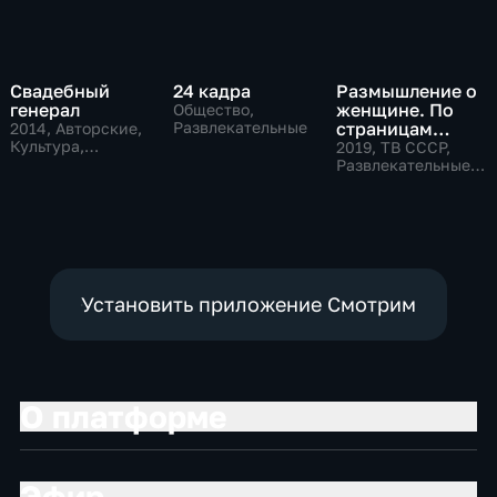
Свадебный
24 кадра
Размышление о
генерал
женщине. По
Общество,
Развлекательные
страницам
2014
, Авторские,
Культура,
советского
2019
, ТВ СССР,
общество
телевидения
Развлекательные,
общество
Установить приложение Смотрим
О платформе
Эфир