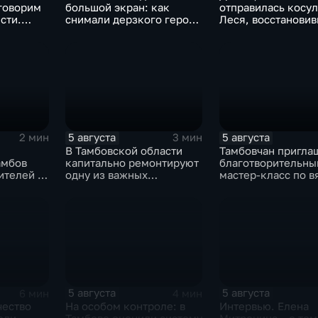
говорим
большой экран: как
отправилась косу
сти.
снимали дерзкого героя
Леся, восстанови
из «Последнего
после ДТП
богатыря»
5 августа
5 августа
2 мин
3 мин
В Тамбовской области
Тамбовчан пригла
амбов
капитально ремонтируют
благотворительны
ителей за
одну из важных
мастер-класс по 
е города
транспортных артерий
для «Крошек с ла
5 августа
5 августа
6 мин
4 мин
чество
На особом контроле: в
Интервью. Елена