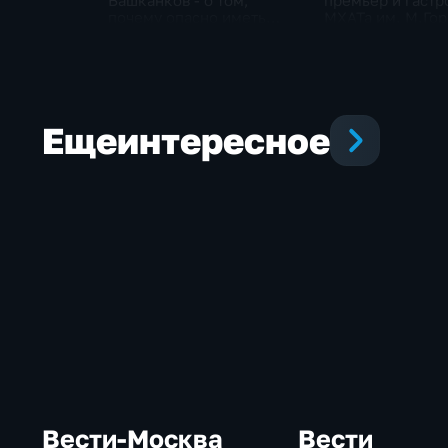
Башканков - о том,
премьер и гастр
почему опасно иметь
МХАТа им. М.Гор
дело с
сцене тамбовск
"раздолжнителями"
Еще
интересное
Вести-Москва
Вести