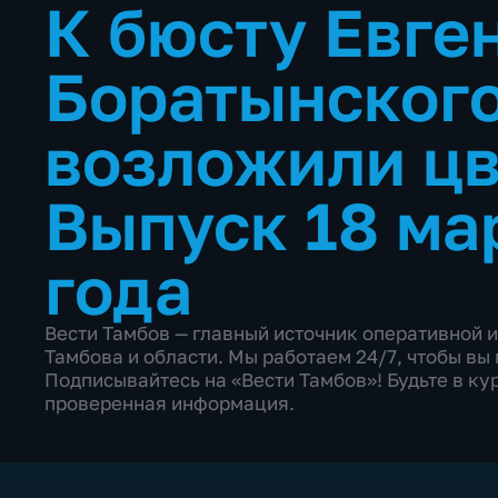
К бюсту Евге
Боратынског
возложили ц
Выпуск 18 ма
года
Вести Тамбов — главный источник оперативной 
Тамбова и области. Мы работаем 24/7, чтобы в
Подписывайтесь на «Вести Тамбов»! Будьте в кур
проверенная информация.