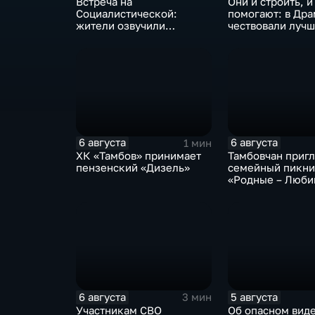
Встреча на
Они и строить, и
Социалистической:
помогают: в Дра
жители озвучили
чествовали луч
болевые точки, Максим
строителей
Косенков дал ответы
6 августа
6 августа
1 мин
ХК «Тамбов» принимает
Тамбовчан приг
пензенский «Дизель»
семейный пикн
«Родные – Люб
6 августа
5 августа
3 мин
Участникам СВО
Об опасном вид