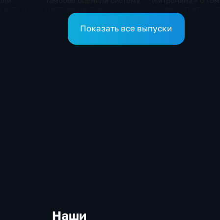
оли
Тамбове оценили систему
Митронина – о том
ького на
медпомощи для
почему стоит посе
ой драмы
участников СВО
выставку «Неизве
Агапкин»
Показать все выпуски
Наши