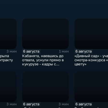
6 августа
6 августа
3 мин
1 мин
крыла
Кабанята, наевшись до
«Дивный сад» - уч
нтракту
отвала, уснули прямо в
смотра-конкурса «
кукурузе - кадры с
цвету»
фотоловушек
6 августа
6 августа
3 мин
3 мин