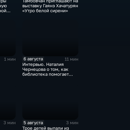
еры
Тамбовчан приглашают на
ную
выставку Гаянэ Хачатурян
ной
«Утро белой сирени»
6 августа
1 мин
11 мин
Интервью. Наталия
Чернецова о том, как
библиотека помогает
тамбовским
изобретателям дойти от
идеи до патента
5 августа
3 мин
3 мин
Трое детей выпали из