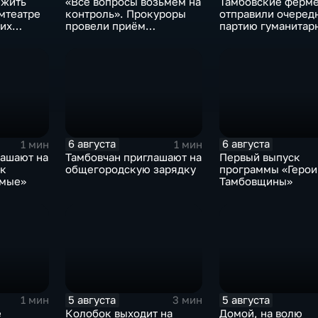
 жить
«Всё вопросы возьмём на
Тамбовские ферм
мтеатре
контроль». Прокуроры
отправили очеред
ших
провели приём
партию гуманитар
участников СВО
помощи на фронт
6 августа
6 августа
1 мин
1 мин
лашают на
Тамбовчан приглашают на
Первый выпуск
ик
общегородскую зарядку
программы «Герои
имые»
Тамбовщины»
5 августа
5 августа
1 мин
3 мин
е
Колобок выходит на
Домой, на волю