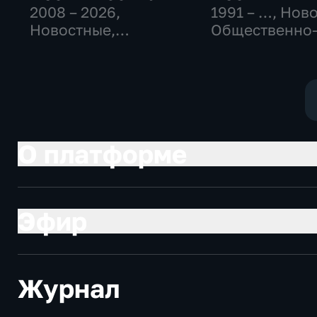
2008 – 2026
,
1991 – …
, Нов
Новостные,
Общественно
Общественно-
политические
политические,
социально-
социально-
экономически
экономические
О платформе
Эфир
Журнал