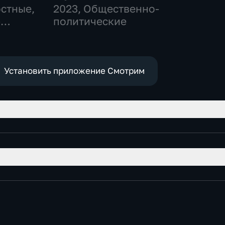
остные,
2023
, Общественно-
-
политические
,
е
Установить приложение Смотрим