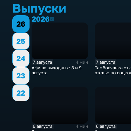
Выпуски
2026
2026
26
25
24
7 августа
7 августа
4 мин
Афиша выходных: 8 и 9
Тамбовчанка от
августа
ателье по соцко
23
22
6 августа
6 августа
4 мин