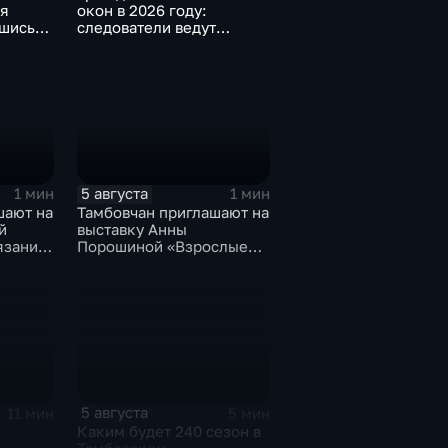
ля
окон в 2026 году:
вшись
следователи ведут
проверку
5 августа
1 мин
1 мин
шают на
Тамбовчан приглашают на
й
выставку Анны
вязанию
Порошиной «Взрослые
дошку»
Дети»
5 августа
11 мин
5 мин
Каким будет 240 сезон в