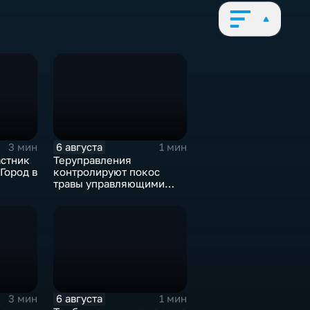
6 августа
3 мин
1 мин
астник
Теруправления
Город в
контролируют покос
травы управляющими
компаниями
6 августа
3 мин
1 мин