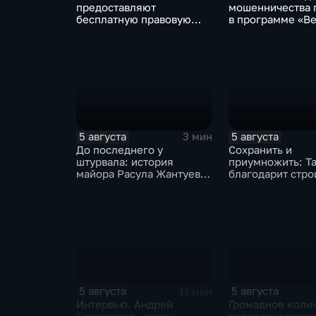
предоставляют
мошенничества 
бесплатную правовую
в программе «Ве
поддержку
Интервью».
5 августа
5 августа
3 мин
До последнего у
Сохранить и
штурвала: история
приумножить: Т
майора Расула Жантуева,
благодарит стро
ценой жизни спасшего
вклад в развити
жителей Бурети
5 августа
5 августа
11 мин
Интервью. Андрей
Громадное коли