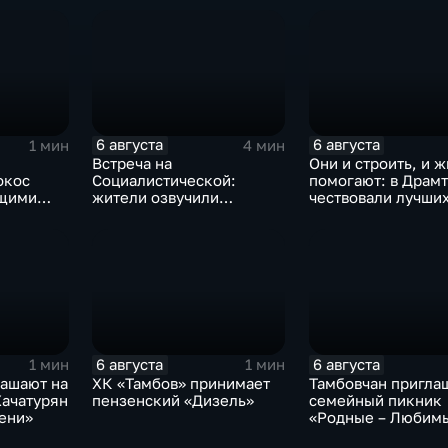
аняться
6 августа
6 августа
1 мин
4 мин
Встреча на
Они и строить, и ж
окос
Социалистической:
помогают: в Драм
ющими
жители озвучили
чествовали лучши
болевые точки, Максим
строителей
Косенков дал ответы
6 августа
6 августа
1 мин
1 мин
лашают на
ХК «Тамбов» принимает
Тамбовчан пригла
Хачатурян
пензенский «Дизель»
семейный пикник
ени»
«Родные – Любим