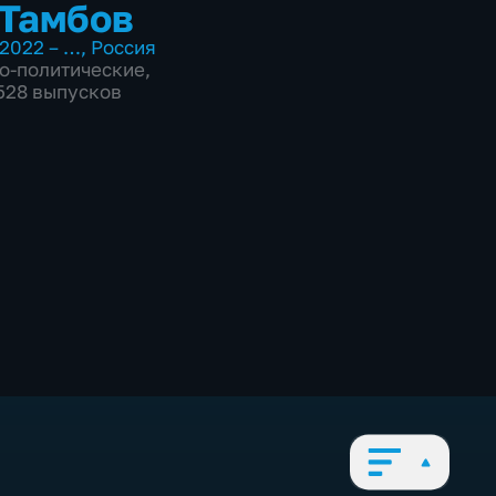
Тамбов
2022 – …
,
Россия
о-политические
,
7528 выпусков