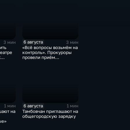
6 августа
3 мин
3 мин
ить
«Всё вопросы возьмём на
театре
контроль». Прокуроры
х
провели приём
участников СВО
6 августа
1 мин
1 мин
шают на
Тамбовчан приглашают на
общегородскую зарядку
ые»