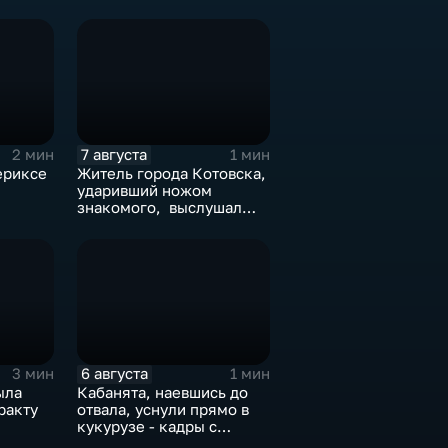
7 августа
2 мин
1 мин
ериксе
Житель города Котовска,
ударивший ножом
знакомого, выслушал
приговорЖитель города
Котовска, ударивший
ножом знакомого,
выслушал приговор
6 августа
3 мин
1 мин
ыла
Кабанята, наевшись до
ракту
отвала, уснули прямо в
кукурузе - кадры с
фотоловушек