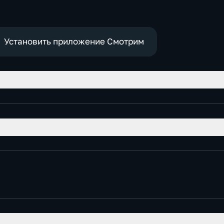
-
Общест
,
политич
е
Установить приложение Смотрим