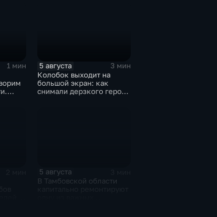
5 августа
1 мин
3 мин
Колобок выходит на
ворим
большой экран: как
и.
снимали дерзкого героя
из «Последнего
богатыря»
5 августа
2 мин
3 мин
В Тамбовской области
бов
капитально ремонтируют
елей за
одну из важных
города
транспортных артерий