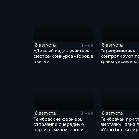
Рассказово обвиняют в
ожидать и чем з
покушении на убийство
на мероприятии
6 августа
6 августа
3 мин
«Дивный сад» - участник
Теруправления
смотра-конкурса «Город в
контролируют п
цвету»
травы управля
компаниями
6 августа
6 августа
3 мин
Тамбовские фермеры
Тамбовчан приг
отправили очередную
выставку Гаянэ 
партию гуманитарной
«Утро белой сир
помощи на фронт