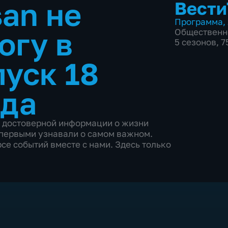
san не
Вести
Программа
,
огу в
Общественн
5 сезонов, 
уск 18
ода
и достоверной информации о жизни
ы первыми узнавали о самом важном.
се событий вместе с нами. Здесь только