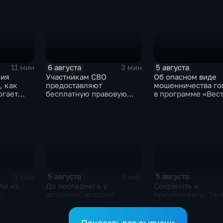
6 августа
5 августа
11 мин
3 мин
лия
Участникам СВО
Об опасном виде
, как
предоставляют
мошенничества го
огает
бесплатную правовую
в программе «Вест
поддержку
Интервью».
ойти от
5 августа
5 августа
3 мин
3 мин
ли из
До последнего у
Сохранить и
:
штурвала: история
приумножить: Там
ут
майора Расула Жантуева,
благодарит строит
ценой жизни спасшего
вклад в развитие 
жителей Бурети