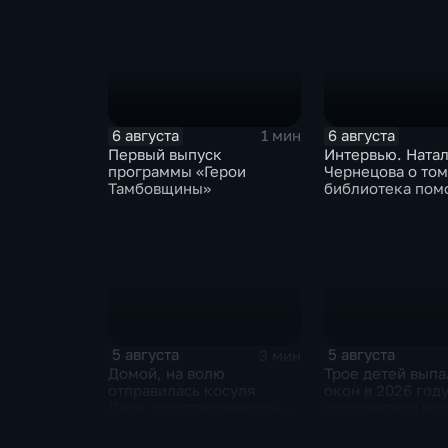
6 августа
6 августа
1 мин
Первый выпуск
Интервью. Ната
программы «Герои
Чернецова о том
Тамбовщины»
библиотека пом
тамбовским
изобретателям д
идеи до патента
5 августа
5 августа
3 мин
Домой, на волю
Трое детей выпа
отправилась косуля
окон в 2026 году
Леся, восстановившись
следователи вед
после ДТП
проверку