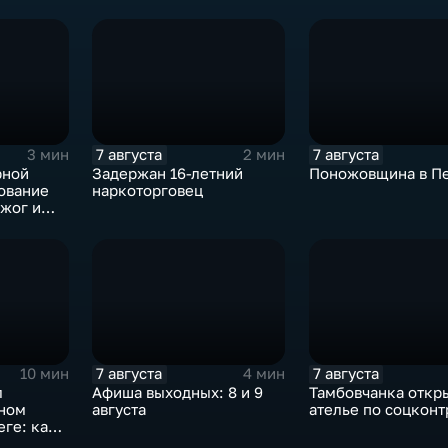
7 августа
7 августа
3 мин
2 мин
рной
Задержан 16-летний
Поножовщина в П
ование
наркоторговец
жог и
оборот
ей
7 августа
7 августа
10 мин
4 мин
л
Афиша выходных: 8 и 9
Тамбовчанка откр
чном
августа
ателье по соцконт
ге: как
что