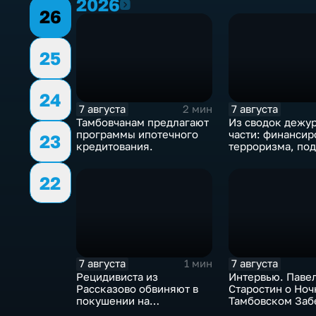
2026
2026
26
25
24
7 августа
7 августа
2 мин
Тамбовчанам предлагают
Из сводок дежу
программы ипотечного
части: финансир
23
кредитования.
терроризма, под
неправомерный 
средств платеж
22
7 августа
7 августа
1 мин
Рецидивиста из
Интервью. Паве
Рассказово обвиняют в
Старостин о Но
покушении на
Тамбовском Забе
убийствоРецидивиста из
подготовиться, 