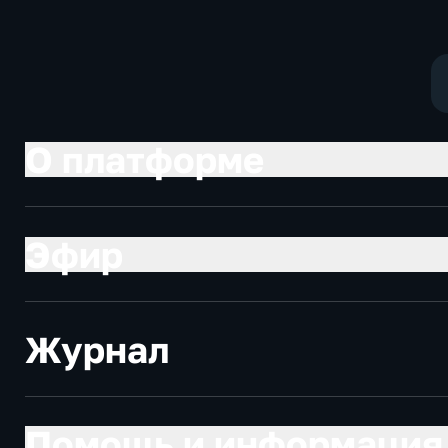
политические,
Общественно
социально-
политические
экономические
социально-
экономически
О платформе
Эфир
Журнал
Помощь и информация