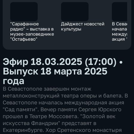
"Сарафанное
Дайджест новостей
В Севаст
радио" – выставка в
культуры
началась
музее-заповеднике
междунар
"Остафьево"
акция "Са
Эфир 18.03.2025 (17:00)
•
Выпуск 18 марта 2025
года
В Севастополе завершен монтаж
металлоконструкций театра оперы и балета. В
Севастополе началась международная акция
"Сад памяти". Вечер памяти Сергея Юрского
прошел в Театре Моссовета. "Золотой век
искусства Фландрии" представят в
Екатеринбурге. Хор Сретенского монастыря