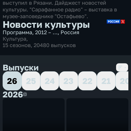
выступил в Рязани. Дайджест новостей
культуры. "Сарафанное радио" – выставка в
музее-заповеднике "Остафьево".
Новости культуры
Программа
,
2012 – …
,
Россия
Культура
,
15 сезонов, 20480 выпусков
Выпуски
26
25
24
23
22
21
20
2026
2026