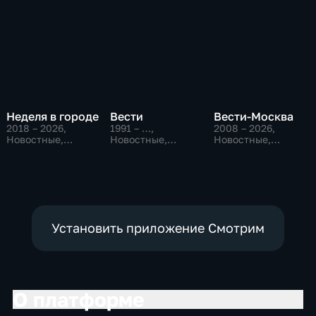
Неделя в городе
Вести
Вести-Москва
2018 – 2026
,
1991 – …
,
2008 – 2026
,
Новостные,
Новостные,
Новостные,
Общество,
Общественно-
Общественно-
общественно-
политические,
политические,
политические
социально-
социально-
экономические
экономические
Установить приложение Смотрим
О платформе